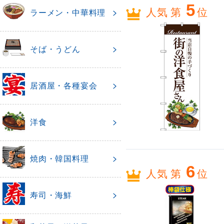
5
人気 第
位
ラーメン・中華料理
そば・うどん
居酒屋・各種宴会
洋食
焼肉・韓国料理
6
人気 第
位
寿司・海鮮