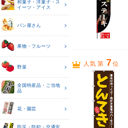
和菓子・洋菓子・ス
イーツ・アイス
パン屋さん
果物・フルーツ
7
人気 第
位
野菜
全国特産品・ご当地
品
花・園芸
防災・防犯・交通安