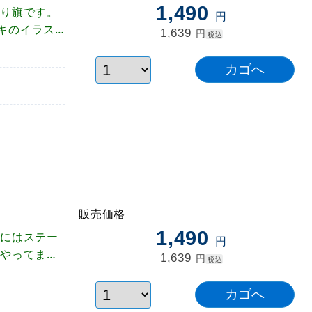
1,490
ぼり旗です。
円
キのイラス
1,639
円
税込
宣伝できる人
販売価格
)
1,490
部にはステー
円
チやってま
1,639
円
税込
ステーキハウ