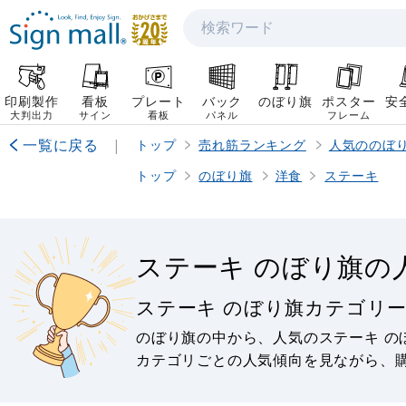
検索
印刷製作
看板
プレート
バック
のぼり旗
ポスター
安
大判出力
サイン
看板
パネル
フレーム
一覧に戻る
|
トップ
売れ筋ランキング
人気ののぼ
トップ
のぼり旗
洋食
ステーキ
ステーキ のぼり旗の
ステーキ のぼり旗カテゴリ
のぼり旗の中から、人気のステーキ の
カテゴリごとの人気傾向を見ながら、