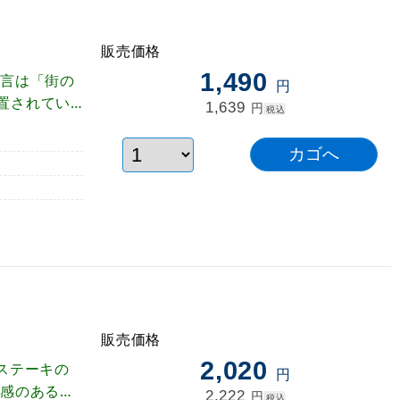
販売価格
)
1,490
文言は「街の
円
置されてい
1,639
円
税込
頭を華やかに
販売価格
2,020
ステーキの
円
級感のあるデ
2,222
円
税込