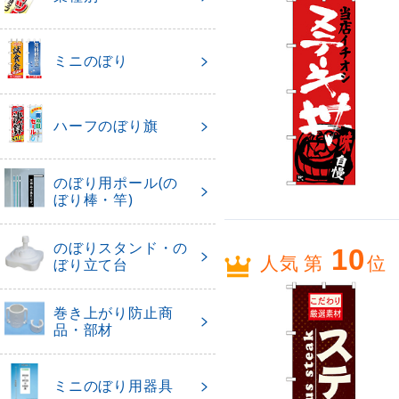
ミニのぼり
ハーフのぼり旗
のぼり用ポール(の
ぼり棒・竿)
のぼりスタンド・の
10
人気 第
位
ぼり立て台
巻き上がり防止商
品・部材
ミニのぼり用器具