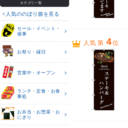
カテゴリ一覧
人気ののぼり旗を見る
セール・イベント・
催事
4
人気 第
位
お祭り・縁日
営業中・オープン
ランチ・定食・お食
事処
お弁当・お惣菜・お
にぎり