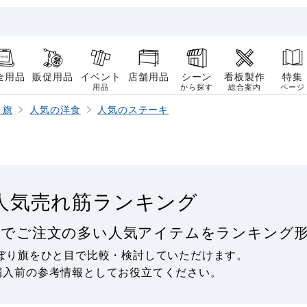
全用品
販促用品
イベント
店舗用品
シーン
看板製作
特集
用品
から探す
総合案内
ページ
り旗
人気の洋食
人気のステーキ
人気売れ筋ランキング
ーでご注文の多い人気アイテムをランキング形
ぼり旗をひと目で比較・検討していただけます。
購入前の参考情報としてお役立てください。