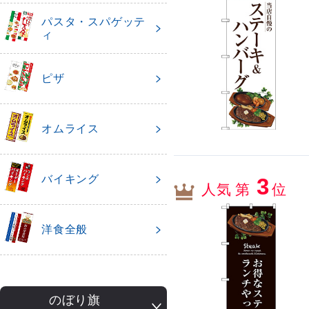
パスタ・スパゲッテ
ィ
ピザ
オムライス
バイキング
3
人気 第
位
洋食全般
のぼり旗