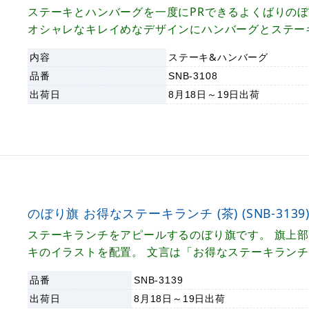
ステーキとハンバーグを一度にPRできるよくばりの
オシャレなキレイめなデザインにハンバーグとステー
トが目を引きます。 洋食店の定番メニューを一度に
内容
ステーキ&ハンバーグ
気ののぼり旗です。
品番
SNB-3108
出荷日
8月18日～19日
出荷
のぼり旗 お得なステーキランチ (茶) (SNB-3139
ステーキランチをアピールするのぼり旗です。 旗上
キのイラストを配置。 文言は「お得なステーキラン
す」とランチにフォーカスを当てたのぼり旗です。 
品番
SNB-3139
スや洋食店のランチ時ののぼり旗にぜひ。
出荷日
8月18日～19日
出荷