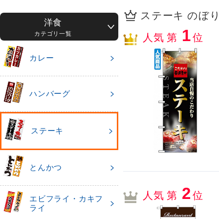
ステーキ のぼり
洋食
1
カテゴリ一覧
人気 第
位
カレー
ハンバーグ
ステーキ
とんかつ
2
人気 第
位
エビフライ・カキフ
ライ