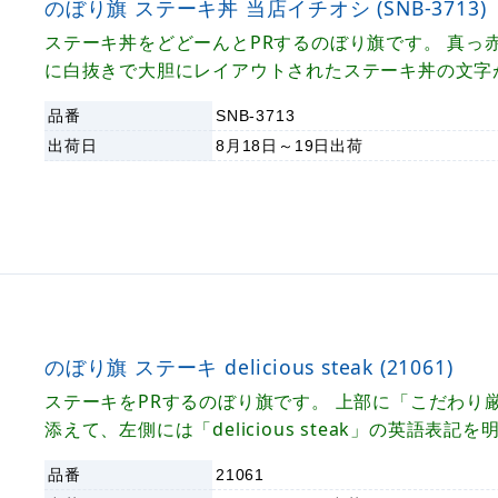
のぼり旗 ステーキ丼 当店イチオシ (SNB-3713)
ステーキ丼をどどーんとPRするのぼり旗です。 真っ
に白抜きで大胆にレイアウトされたステーキ丼の文字
ト抜群。 遠くからでもよく目立つデザインに仕上が
品番
SNB-3713
ステーキ丼の宣伝にご活用ください！
出荷日
8月18日～19日
出荷
のぼり旗 ステーキ delicious steak (21061)
ステーキをPRするのぼり旗です。 上部に「こだわり
添えて、左側には「delicious steak」の英語表記を
いた見やすいデザインでステーキ店・洋食店の店頭に
品番
21061