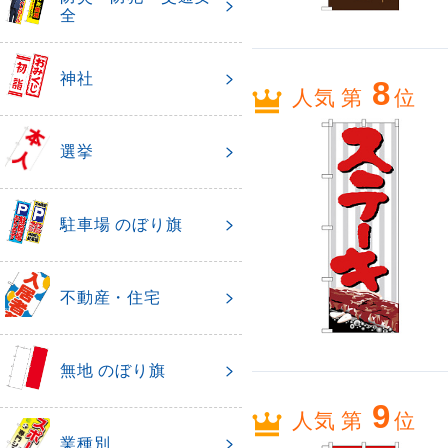
全
神社
8
人気 第
位
選挙
駐車場 のぼり旗
不動産・住宅
無地 のぼり旗
9
人気 第
位
業種別