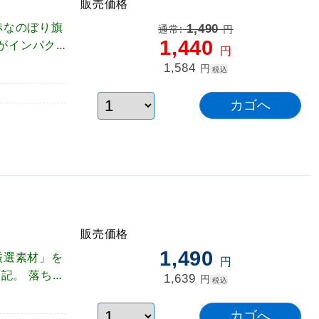
販売価格
赤なのぼり旗
1,490
通常:
円
1,440
がインパク
円
っています。
1,584
円
税込
販売価格
1,490
厳選素材」を
円
明記。 落ち着
1,639
円
税込
最適です。