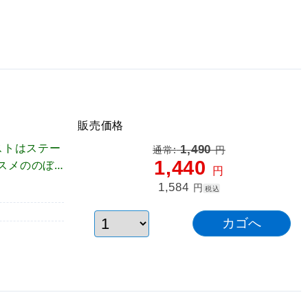
販売価格
ストはステー
1,490
通常:
円
1,440
スメののぼ
円
ているので見
1,584
円
税込