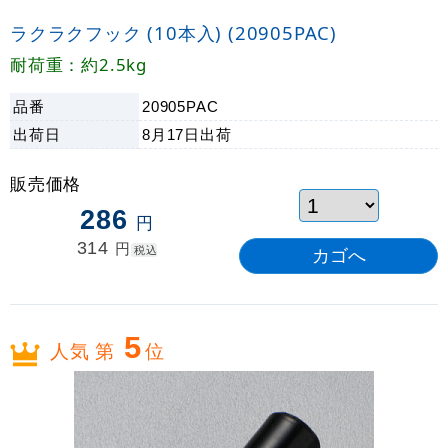
ラクラクフック (10本入) (20905PAC)
耐荷重：約2.5kg
品番
20905PAC
出荷日
8月17日
出荷
販売価格
286
円
314
円
税込
5
人気 第
位