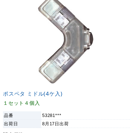
ポスペタ ミドル(4ケ入)
１セット４個入
品番
53281***
出荷日
8月17日
出荷