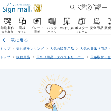
0
0
印刷製作
看板
プレート
バック
のぼり旗
ポスター
安全用品
販
大判出力
サイン
看板
パネル
フレーム
一覧に戻る
トップ
売れ筋ランキング
人気の販促用品
人気の天吊り用品・
トップ
販促用品
天吊り用品・タペストリーバー
天吊取付・金