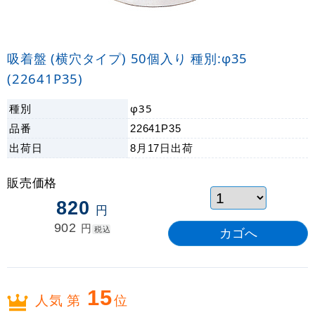
吸着盤 (横穴タイプ) 50個入り 種別:φ35
(22641P35)
種別
φ35
品番
22641P35
出荷日
8月17日
出荷
販売価格
820
円
902
円
税込
15
人気 第
位