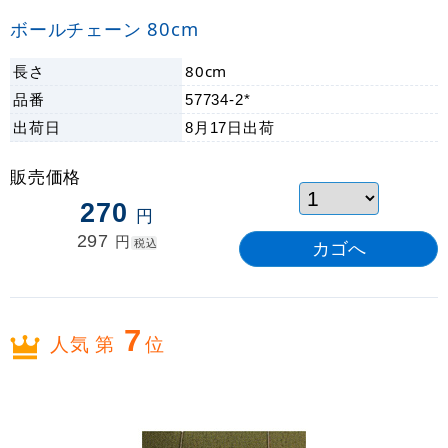
ボールチェーン 80cm
長さ
80cm
品番
57734-2*
出荷日
8月17日
出荷
販売価格
270
円
297
円
税込
7
人気 第
位