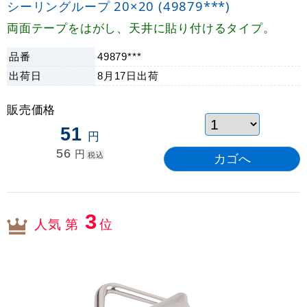
シーリングループ 20×20 (49879***)
両面テープをはがし、天井に貼り付けるタイプ。
品番
49879***
出荷日
8月17日
出荷
販売価格
51
円
56
円
税込
3
人気 第
位