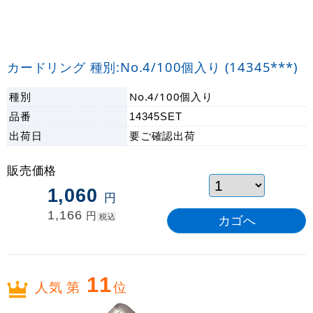
カードリング 種別:No.4/100個入り (14345***)
種別
No.4/100個入り
品番
14345SET
出荷日
要ご確認
出荷
販売価格
1,060
円
1,166
円
税込
11
人気 第
位