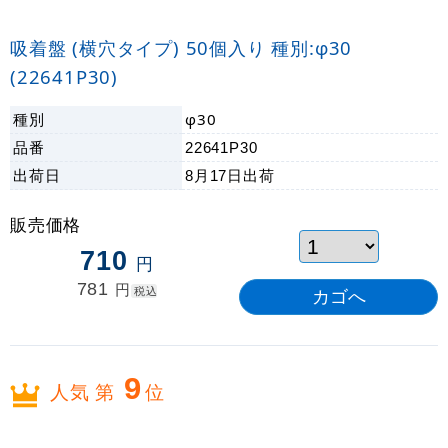
吸着盤 (横穴タイプ) 50個入り 種別:φ30
(22641P30)
種別
φ30
品番
22641P30
出荷日
8月17日
出荷
販売価格
710
円
781
円
税込
9
人気 第
位