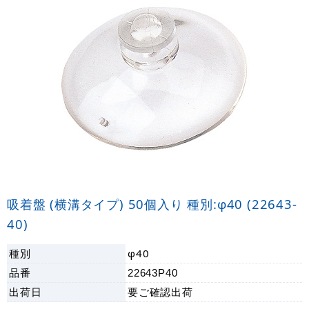
吸着盤 (横溝タイプ) 50個入り 種別:φ40 (22643-
40)
種別
φ40
品番
22643P40
出荷日
要ご確認
出荷