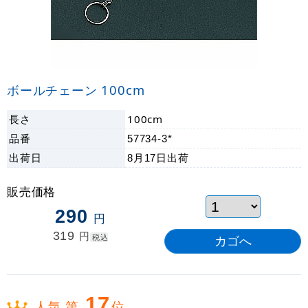
ボールチェーン 100cm
長さ
100cm
品番
57734-3*
出荷日
8月17日
出荷
販売価格
290
円
319
円
税込
17
人気 第
位