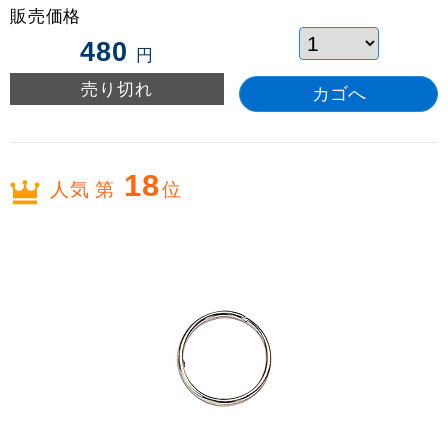
販売価格
480
円
売り切れ
18
人気 第
位