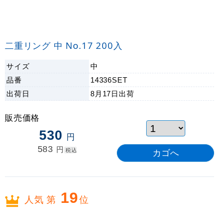
二重リング 中 No.17 200入
サイズ
中
品番
14336SET
出荷日
8月17日
出荷
販売価格
530
円
583
円
税込
19
人気 第
位