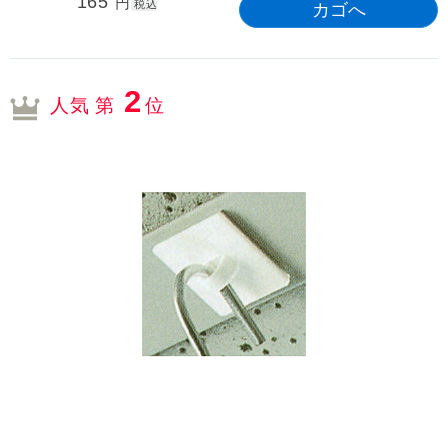
165
円
税込
2
人気 第
位