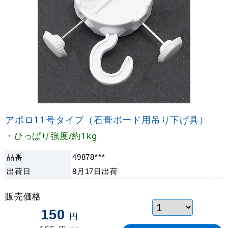
アポロ11号タイプ（石膏ボード用吊り下げ具）
・ひっぱり強度/約1kg
品番
49878***
出荷日
8月17日
出荷
販売価格
150
円