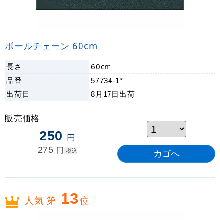
ボールチェーン 60cm
長さ
60cm
品番
57734-1*
出荷日
8月17日
出荷
販売価格
250
円
275
円
税込
13
人気 第
位