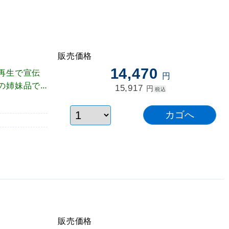
販売価格
14,470
再生で宣伝
円
の姉妹品で
15,917
円
税込
販売価格