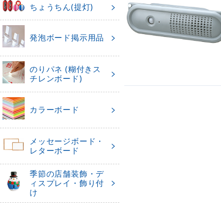
ちょうちん(提灯)
発泡ボード掲示用品
のりパネ (糊付きス
チレンボード)
カラーボード
メッセージボード・
レターボード
季節の店舗装飾・デ
ィスプレイ・飾り付
け