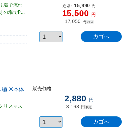
り場で流れ
15,990
通常:
円
15,500
その場でPR
円
17,050
円
税込
販売価格
編 ※本体
2,880
円
クリスマス
3,168
円
税込