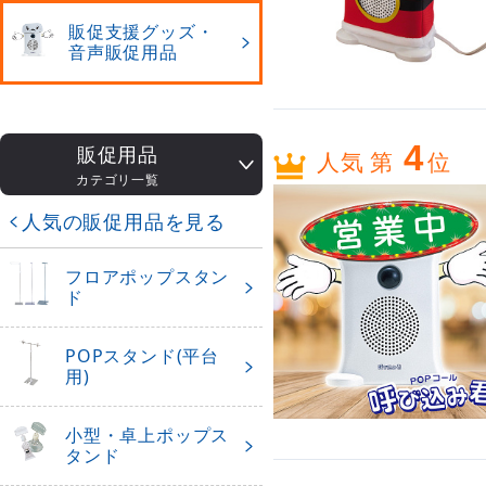
販促支援グッズ・
音声販促用品
4
販促用品
人気 第
位
カテゴリ一覧
人気の販促用品を見る
フロアポップスタン
ド
POPスタンド(平台
用)
小型・卓上ポップス
タンド