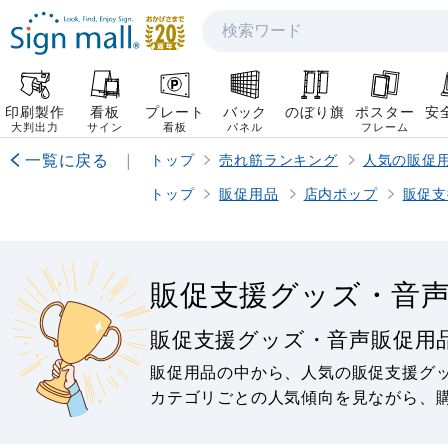
検索
印刷製作
看板
プレート
バック
のぼり旗
ポスター
安
大判出力
サイン
看板
パネル
フレーム
一覧に戻る
|
トップ
売れ筋ランキング
人気の販促
トップ
販促用品
店内ポップ
販促支
販促支援グッズ・音
販促支援グッズ・音声販促用
販促用品の中から、人気の販促支援グ
カテゴリごとの人気傾向を見ながら、