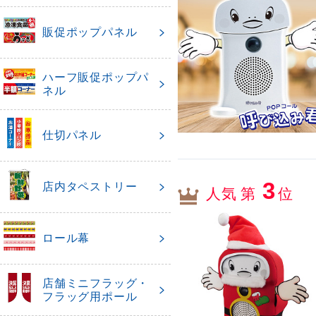
販促ポップパネル
ハーフ販促ポップパ
ネル
仕切パネル
3
店内タペストリー
人気 第
位
ロール幕
店舗ミニフラッグ・
フラッグ用ポール