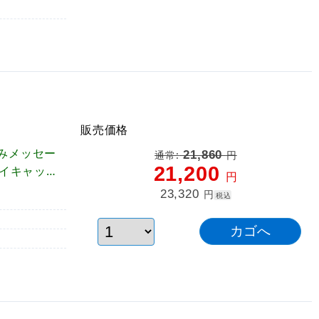
販売価格
みメッセー
21,860
通常:
円
21,200
アイキャッチ
円
23,320
円
税込