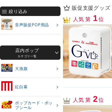
販促支援グッズ・
絞り込み
1
人気 第
位
音声販促POP用品
店内ポップ
カテゴリ一覧
大漁旗
紅白幕
2
人気 第
位
ポップカード・ポッ
プシール