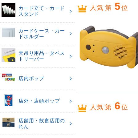
5
人気 第
位
カード立て・カード
スタンド
カードケース・カー
ドホルダー
天吊り用品・タペス
トリーバー
店内ポップ
店外・店頭ポップ
6
人気 第
位
店舗用・飲食店用の
れん