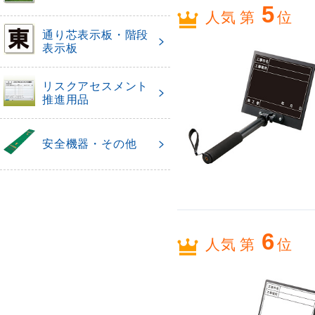
5
人気 第
位
通り芯表示板・階段
表示板
リスクアセスメント
推進用品
安全機器・その他
6
人気 第
位