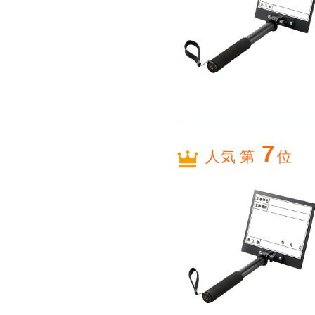
7
人気 第
位