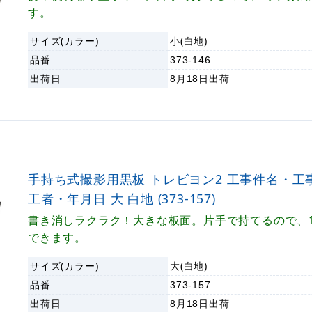
す。
サイズ(カラー)
小(白地)
品番
373-146
出荷日
8月18日
出荷
手持ち式撮影用黒板 トレビヨン2 工事件名・工
工者・年月日 大 白地 (373-157)
書き消しラクラク！大きな板面。片手で持てるので、
できます。
サイズ(カラー)
大(白地)
品番
373-157
出荷日
8月18日
出荷