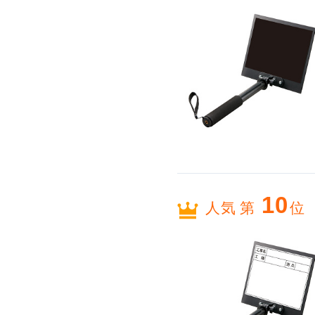
10
人気 第
位