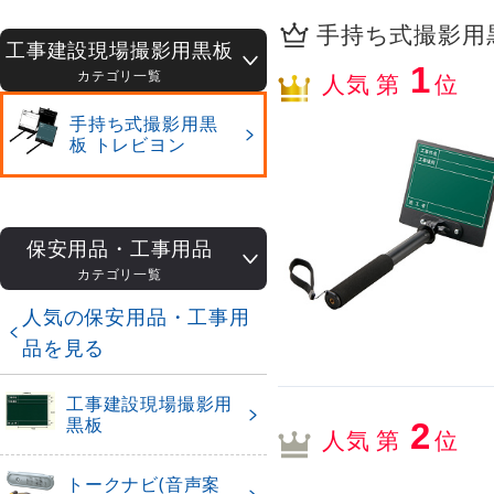
手持ち式撮影用黒
工事建設現場撮影用黒板
1
カテゴリ一覧
人気 第
位
手持ち式撮影用黒
板 トレビヨン
保安用品・工事用品
カテゴリ一覧
人気の保安用品・工事用
品を見る
工事建設現場撮影用
黒板
2
人気 第
位
トークナビ(音声案