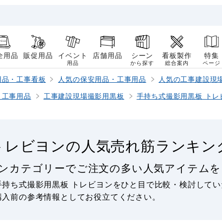
全用品
販促用品
イベント
店舗用品
シーン
看板製作
特集
用品
から探す
総合案内
ページ
用品・工事看板
人気の保安用品・工事用品
人気の工事建設現
・工事用品
工事建設現場撮影用黒板
手持ち式撮影用黒板 トレ
トレビヨンの人気売れ筋ランキン
ヨンカテゴリーでご注文の多い人気アイテムを
手持ち式撮影用黒板 トレビヨンをひと目で比較・検討してい
購入前の参考情報としてお役立てください。