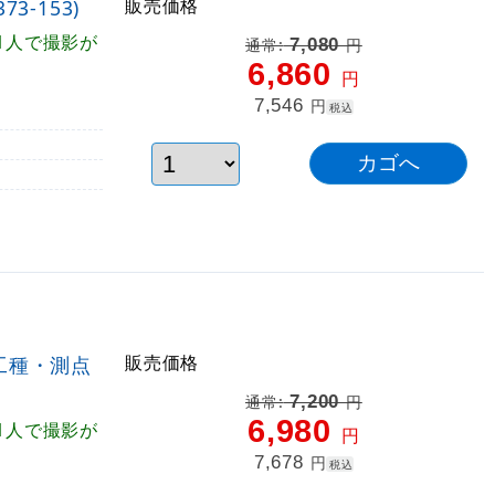
販売価格
3-153)
1人で撮影が
7,080
通常:
円
6,860
円
7,546
円
税込
販売価格
・工種・測点
7,200
通常:
円
6,980
1人で撮影が
円
7,678
円
税込