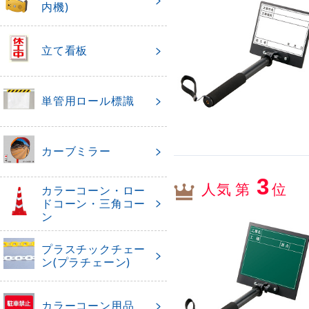
内機)
立て看板
単管用ロール標識
カーブミラー
3
人気 第
位
カラーコーン・ロー
ドコーン・三角コー
ン
プラスチックチェー
ン(プラチェーン)
カラーコーン用品