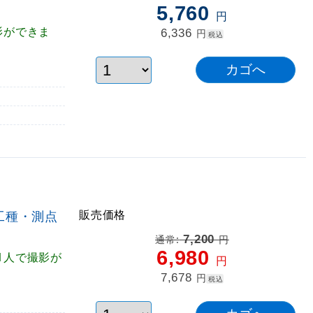
5,760
円
影ができま
6,336
円
税込
販売価格
・工種・測点
7,200
通常:
円
6,980
1人で撮影が
円
7,678
円
税込