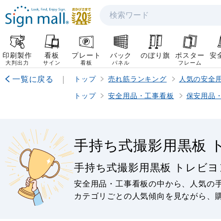
検索
印刷製作
看板
プレート
バック
のぼり旗
ポスター
安
大判出力
サイン
看板
パネル
フレーム
一覧に戻る
|
トップ
売れ筋ランキング
人気の安全
トップ
安全用品・工事看板
保安用品
手持ち式撮影用黒板 
手持ち式撮影用黒板 トレビ
安全用品・工事看板の中から、人気の
カテゴリごとの人気傾向を見ながら、