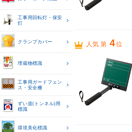
工事用回転灯・保安
灯
4
クランプカバー
人気 第
位
埋蔵物標識
工事用ガードフェン
ス・安全柵
ずい道(トンネル)用
標識
環境美化標識