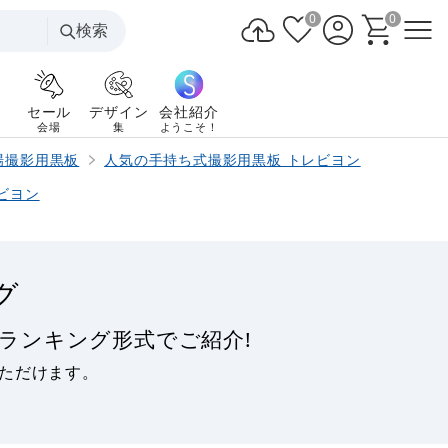
0
0
検索
セール
デザイン
会社紹介
会場
集
ようこそ！
場撮影用黒板
人気の手持ち式撮影用黒板 トレビヨン
ビヨン
グ
ランキング形式でご紹介!
ただけます。