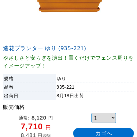
造花プランター ゆり (935-221)
やさしさと安らぎを演出！置くだけでフェンス周りを
イメージアップ！
規格
ゆり
品番
935-221
出荷日
8月18日
出荷
販売価格
通常:
8,120
円
7,710
円
8,481
円
税込