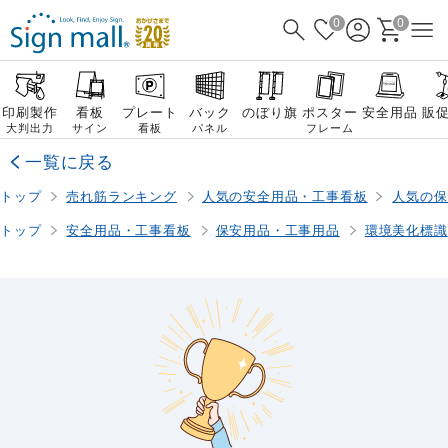
0
0
印刷製作
看板
プレート
バック
のぼり旗
ポスター
安全用品
販
大判出力
サイン
看板
パネル
フレーム
一覧に戻る
トップ
売れ筋ランキング
人気の安全用品・工事看板
人気の保
トップ
安全用品・工事看板
保安用品・工事用品
環境美化標識