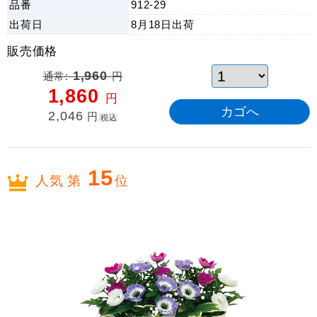
品番
912-29
出荷日
8月18日
出荷
販売価格
通常:
1,960
円
1,860
円
2,046
円
税込
15
人気 第
位