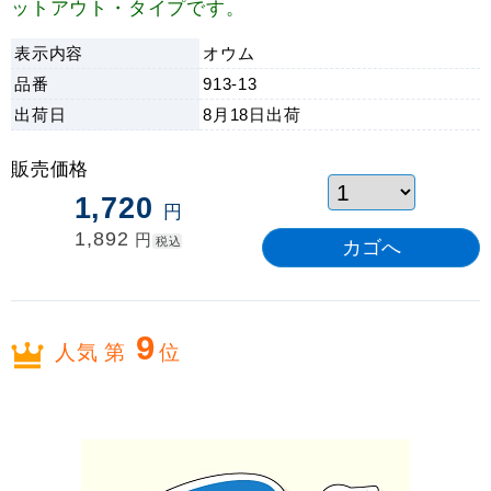
ットアウト・タイプです。
表示内容
オウム
品番
913-13
出荷日
8月18日
出荷
販売価格
1,720
円
1,892
円
税込
9
人気 第
位