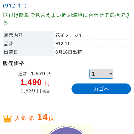
(912-11)
取付け簡単で見栄えよい周辺環境に合わせて選択でき
る!
表示内容
花イメージ1
品番
912-11
出荷日
8月18日
出荷
販売価格
通常:
1,570
円
1,490
円
1,639
円
税込
14
人気 第
位