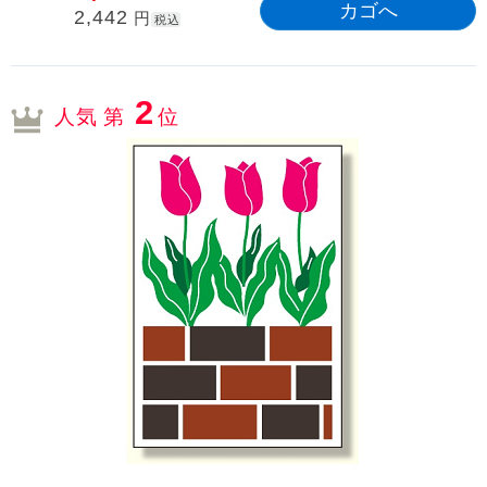
2,442
円
税込
2
人気 第
位