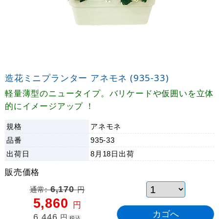
造花ミニプランター アネモネ (935-33)
軽量薄型のニュータイプ。バリケードや仮囲いを立体
的にイメージアップ ！
規格
アネモネ
品番
935-33
出荷日
8月18日
出荷
販売価格
通常:
6,170
円
5,860
円
6,446
円
税込