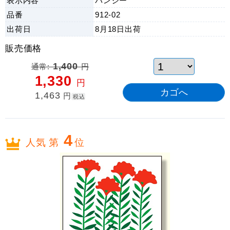
表示内容
パンジー
品番
912-02
出荷日
8月18日
出荷
販売価格
通常:
1,400
円
1,330
円
1,463
円
税込
4
人気 第
位