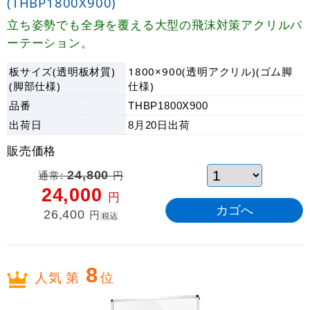
(THBP1800X900)
立ち姿勢でも全身を覆える大型の飛沫対策アクリルパ
ーテーション。
板サイズ(透明板材質)
1800×900(透明アクリル)(ゴム脚
(脚部仕様)
仕様)
品番
THBP1800X900
出荷日
8月20日
出荷
販売価格
通常:
24,800
円
24,000
円
26,400
円
税込
8
人気 第
位