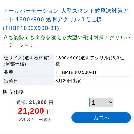
トールパーテーション 大型スタンド式飛沫対策ガ
ード 1800×900 透明アクリル 3点仕様
(THBP1800X900-3T)
立ち姿勢でも全身を覆える大型の飛沫対策アクリルパ
ーテーション。
板サイズ(透明板材質)
1800×900(透明アクリル)(3点仕
(脚部仕様)
様)
品番
THBP1800X900-3T
出荷日
8月20日
出荷
販売価格
通常:
21,900
円
21,200
円
23,320
円
税込