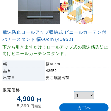
飛沫防止ロールアップ収納式 ビニールカーテン付
バナースタンド 幅60cm (43952)
下から引き出すだけ！ロールアップ式の飛沫感染防止
向けビニールカーテンスタンド。
幅
幅60cm
品番
43952
出荷日
要ご確認
出荷
販売価格
4,900
円
5,390
円
税込