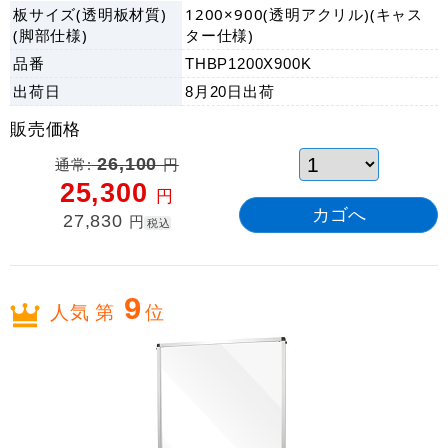
板サイズ(透明板材質)
1200×900(透明アクリル)(キャス
(脚部仕様)
ター仕様)
品番
THBP1200X900K
出荷日
8月20日
出荷
販売価格
通常:
26,100
円
25,300
円
27,830
円
税込
9
人気 第
位