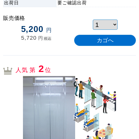
出荷日
要ご確認
出荷
販売価格
5,200
円
5,720
円
税込
2
人気 第
位