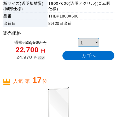
板サイズ(透明板材質)
1800×600(透明アクリル)(ゴム脚
(脚部仕様)
仕様)
品番
THBP1800X600
出荷日
8月20日
出荷
販売価格
通常:
23,500
円
22,700
円
24,970
円
税込
17
人気 第
位