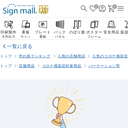
0
0
印刷製作
看板
プレート
バック
のぼり旗
ポスター
安全用品
販
大判出力
サイン
看板
パネル
フレーム
一覧に戻る
トップ
売れ筋ランキング
人気の店舗用品
人気のコロナ感染症
トップ
店舗用品
コロナ感染症対策用品
パーテーション型