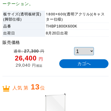
ーテーション。
板サイズ(透明板材質)
1800×600(透明アクリル)(キャス
(脚部仕様)
ター仕様)
品番
THBP1800X600K
出荷日
8月20日
出荷
販売価格
通常:
27,300
円
26,400
円
29,040
円
税込
13
人気 第
位