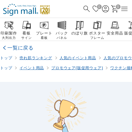
0
0
印刷製作
看板
プレート
バック
のぼり旗
ポスター
安全用品
販
大判出力
サイン
看板
パネル
フレーム
一覧に戻る
トップ
売れ筋ランキング
人気のイベント用品
人気のプロモウ
トップ
イベント用品
プロモウェア(販促用ウェア)
ワクチン接