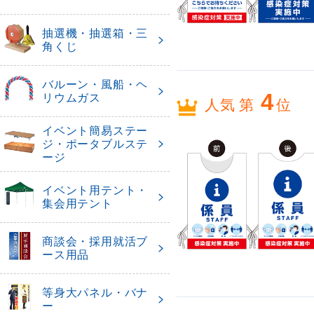
抽選機・抽選箱・三
角くじ
バルーン・風船・ヘ
4
リウムガス
人気 第
位
イベント簡易ステー
ジ・ポータブルステ
ージ
イベント用テント・
集会用テント
商談会・採用就活ブ
ース用品
等身大パネル・バナ
ー