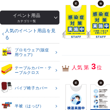
イベント用品
カテゴリ一覧
人気のイベント用品を見
る
プロモウェア(販促
用ウェア)
3
人気 第
位
テーブルカバー・テ
ーブルクロス
パイプ椅子カバー
半被（はっぴ）