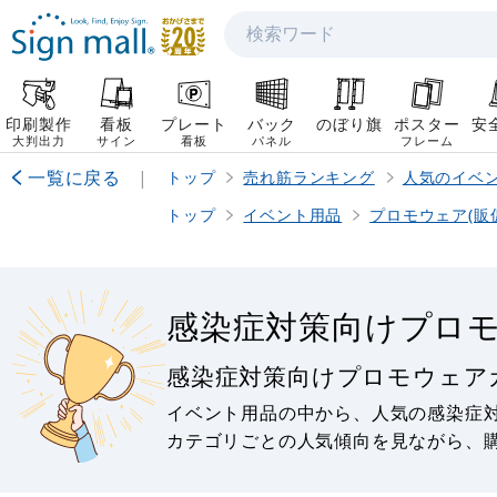
検索
印刷製作
看板
プレート
バック
のぼり旗
ポスター
安
大判出力
サイン
看板
パネル
フレーム
一覧に戻る
|
トップ
売れ筋ランキング
人気のイベ
トップ
イベント用品
プロモウェア(販
感染症対策向けプロ
感染症対策向けプロモウェア
イベント用品の中から、人気の感染症
カテゴリごとの人気傾向を見ながら、