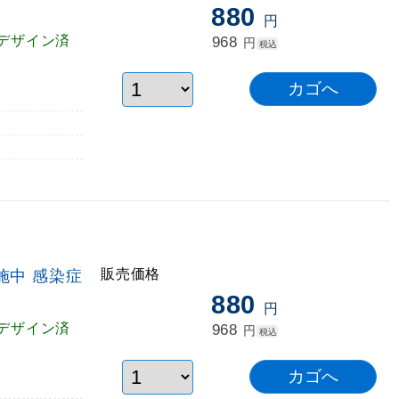
880
円
デザイン済
968
円
税込
販売価格
施中 感染症
880
円
デザイン済
968
円
税込