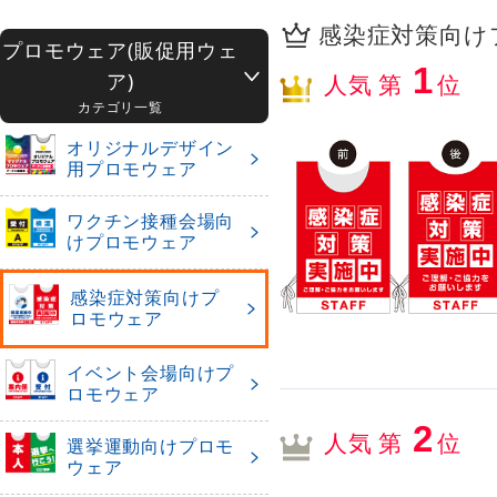
感染症対策向けプ
プロモウェア(販促用ウェ
1
ア)
人気 第
位
カテゴリ一覧
オリジナルデザイン
用プロモウェア
ワクチン接種会場向
けプロモウェア
感染症対策向けプ
ロモウェア
イベント会場向けプ
ロモウェア
2
人気 第
位
選挙運動向けプロモ
ウェア