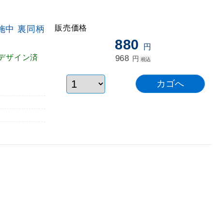
販売価格
施中 裏同柄
880
円
デザイン済
968
円
税込