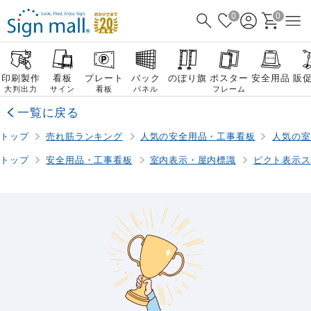
0
0
印刷製作
看板
プレート
バック
のぼり旗
ポスター
安全用品
販
大判出力
サイン
看板
パネル
フレーム
一覧に戻る
トップ
売れ筋ランキング
人気の安全用品・工事看板
人気の室
トップ
安全用品・工事看板
室内表示・屋内標識
ピクト表示ス