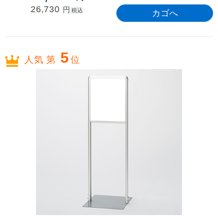
26,730
円
税込
5
人気 第
位