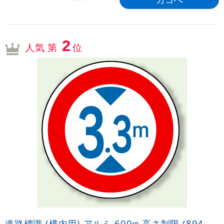
2
人気 第
位
道路標識 (構内用) アルミ 600φ 高さ制限 (894-