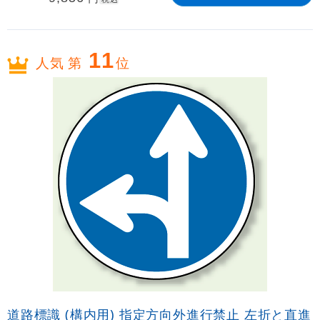
11
人気 第
位
道路標識 (構内用) 指定方向外進行禁止 左折と直進