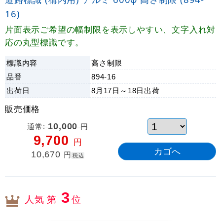
16)
片面表示ご希望の幅制限を表示しやすい、文字入れ対
応の丸型標識です。
標識内容
高さ制限
品番
894-16
出荷日
8月17日～18日
出荷
販売価格
通常:
10,000
円
9,700
円
10,670
円
税込
3
人気 第
位