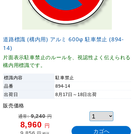
道路標識 (構内用) アルミ 600φ 駐車禁止 (894-
14)
片面表示駐車禁止のルールを、視認性よく伝えられる
構内用標識です。
標識内容
駐車禁止
品番
894-14
出荷日
8月17日～18日
出荷
販売価格
通常:
9,240
円
8,960
円
9,856
円
税込