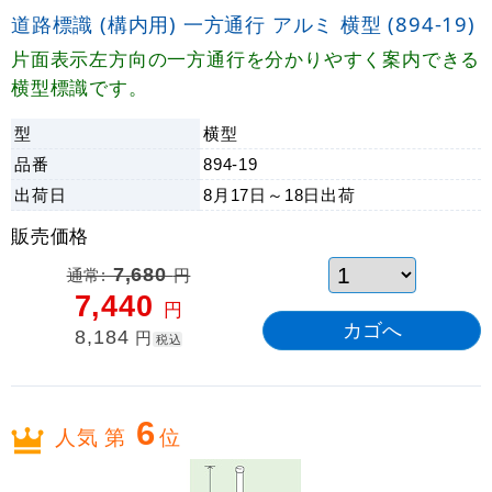
道路標識 (構内用) 一方通行 アルミ 横型 (894-19)
片面表示左方向の一方通行を分かりやすく案内できる
横型標識です。
型
横型
品番
894-19
出荷日
8月17日～18日
出荷
販売価格
通常:
7,680
円
7,440
円
8,184
円
税込
6
人気 第
位