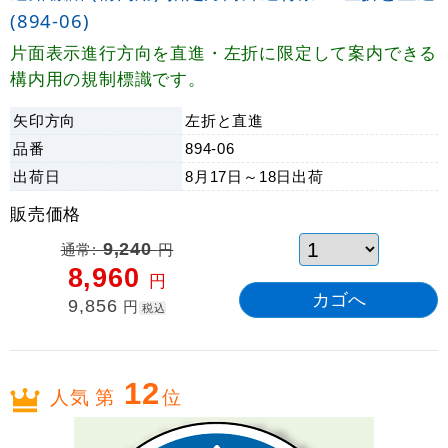
(894-06)
片面表示進行方向を直進・左折に限定して案内できる
構内用の規制標識です。
矢印方向
左折と直進
品番
894-06
出荷日
8月17日～18日
出荷
販売価格
通常:
9,240
円
8,960
円
9,856
円
税込
12
人気 第
位