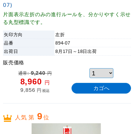
07)
片面表示左折のみの進行ルールを、分かりやすく示せ
る丸型標識です。
矢印方向
左折
品番
894-07
出荷日
8月17日～18日
出荷
販売価格
通常:
9,240
円
8,960
円
9,856
円
税込
9
人気 第
位