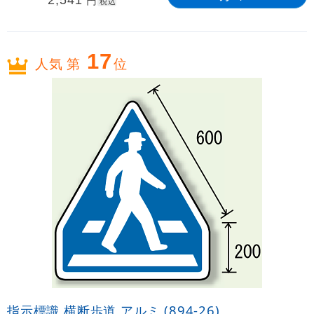
2,541
円
税込
17
人気 第
位
指示標識 横断歩道 アルミ (894-26)