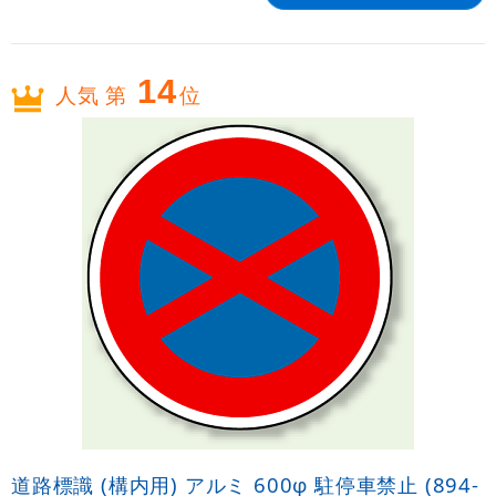
14
人気 第
位
道路標識 (構内用) アルミ 600φ 駐停車禁止 (894-