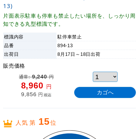
13)
片面表示駐車も停車も禁止したい場所を、しっかり周
知できる丸型標識です。
標識内容
駐停車禁止
品番
894-13
出荷日
8月17日～18日
出荷
販売価格
通常:
9,240
円
8,960
円
9,856
円
税込
15
人気 第
位