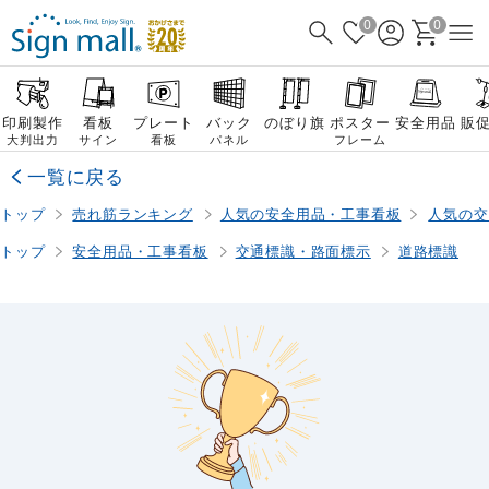
0
0
印刷製作
看板
プレート
バック
のぼり旗
ポスター
安全用品
販
大判出力
サイン
看板
パネル
フレーム
一覧に戻る
トップ
売れ筋ランキング
人気の安全用品・工事看板
人気の交
トップ
安全用品・工事看板
交通標識・路面標示
道路標識