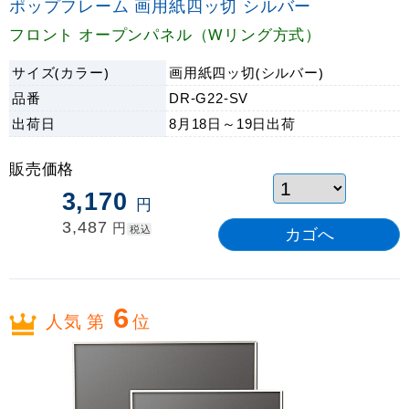
ポップフレーム 画用紙四ッ切 シルバー
フロント オープンパネル（Wリング方式）
サイズ(カラー)
画用紙四ッ切(シルバー)
品番
DR-G22-SV
出荷日
8月18日～19日
出荷
販売価格
3,170
円
3,487
円
税込
6
人気 第
位