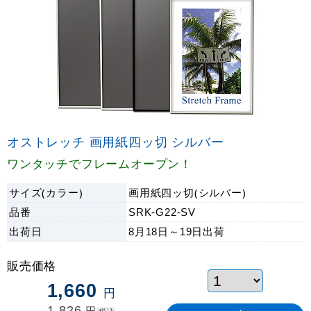
オストレッチ 画用紙四ッ切 シルバー
ワンタッチでフレームオープン！
サイズ(カラー)
画用紙四ッ切(シルバー)
品番
SRK-G22-SV
出荷日
8月18日～19日
出荷
販売価格
1,660
円
1,826
円