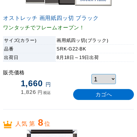
オストレッチ 画用紙四ッ切 ブラック
ワンタッチでフレームオープン！
サイズ(カラー)
画用紙四ッ切(ブラック)
品番
SRK-G22-BK
出荷日
8月18日～19日
出荷
販売価格
1,660
円
1,826
円
税込
8
人気 第
位