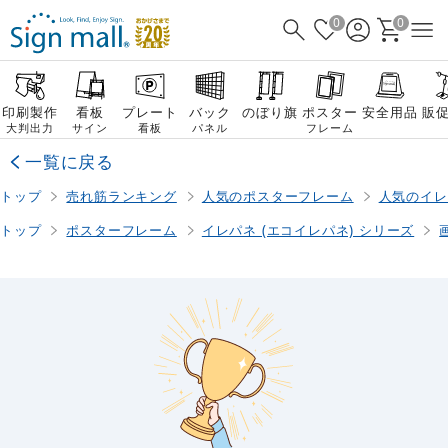
0
0
印刷製作
看板
プレート
バック
のぼり旗
ポスター
安全用品
販
大判出力
サイン
看板
パネル
フレーム
一覧に戻る
トップ
売れ筋ランキング
人気のポスターフレーム
人気のイレ
トップ
ポスターフレーム
イレパネ (エコイレパネ) シリーズ