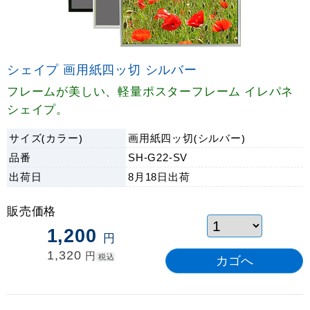
シェイプ 画用紙四ッ切 シルバー
フレームが美しい、軽量ポスターフレーム イレパネ
シェイプ。
サイズ(カラー)
画用紙四ッ切(シルバー)
品番
SH-G22-SV
出荷日
8月18日
出荷
販売価格
1,200
円
1,320
円
税込