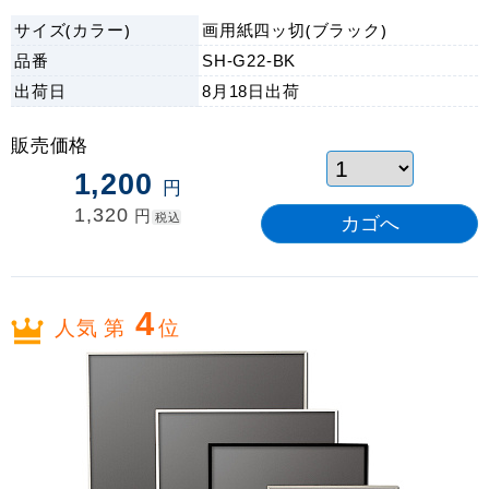
サイズ(カラー)
画用紙四ッ切(ブラック)
品番
SH-G22-BK
出荷日
8月18日
出荷
販売価格
1,200
円
1,320
円
税込
4
人気 第
位