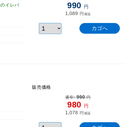
990
ルのイレパ
円
1,089
円
税込
販売価格
990
通常:
円
980
円
1,078
円
税込