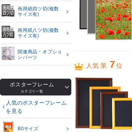
画用紙四ツ切(複数
サイズ有)
画用紙八ツ切(複数
サイズ有)
関連商品・オプショ
ンパーツ
7
人気 第
位
ポスターフレーム
カテゴリ一覧
人気のポスターフレーム
を見る
B0サイズ