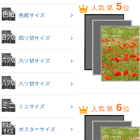
5
人気 第
位
色紙サイズ
四ツ切サイズ
六ツ切サイズ
八ツ切サイズ
6
ミニサイズ
人気 第
位
ポスターサイズ