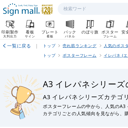
検索
印刷製作
看板
プレート
バック
のぼり旗
ポスター
安
大判出力
サイン
看板
パネル
フレーム
一覧に戻る
|
トップ
売れ筋ランキング
人気のポス
トップ
ポスターフレーム
イレパネ (
A3 イレパネシリー
A3 イレパネシリーズカテ
ポスターフレームの中から、人気のA3
カテゴリごとの人気傾向を見ながら、