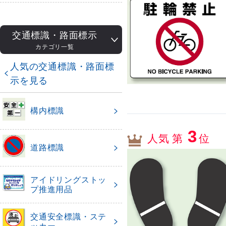
交通標識・路面標示
カテゴリ一覧
人気の交通標識・路面標
示を見る
構内標識
3
人気 第
位
道路標識
アイドリングストッ
プ推進用品
交通安全標識・ステ
ッカー