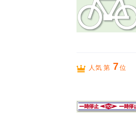
7
人気 第
位