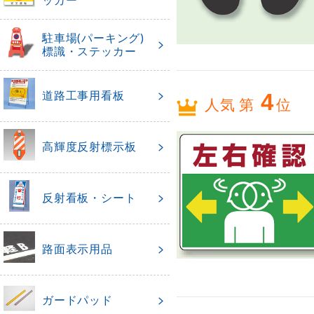
駐車場(パーキング)
標識・ステッカー
道路工事用看板
4
人気 第
位
高輝度反射標示板
反射看板・シート
路面表示用品
ガードパッド