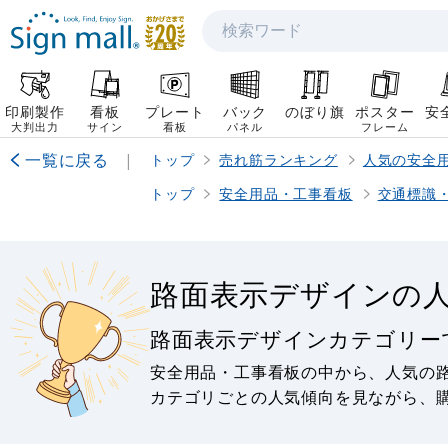
検索
印刷製作
看板
プレート
バック
のぼり旗
ポスター
安
大判出力
サイン
看板
パネル
フレーム
一覧に戻る
|
トップ
売れ筋ランキング
人気の安全
トップ
安全用品・工事看板
交通標識
路面表示デザインの
路面表示デザインカテゴリー
安全用品・工事看板の中から、人気の
カテゴリごとの人気傾向を見ながら、