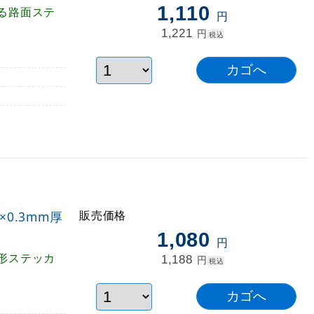
1,110
る路面ステ
円
1,221
円
税込
販売価格
0.3mm厚
1,080
円
形ステッカ
1,188
円
税込