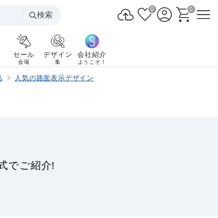
0
0
検索
セール
デザイン
会社紹介
会場
集
ようこそ！
品
人気の路面表示デザイン
式でご紹介!