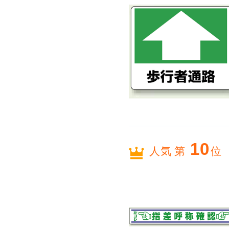
10
人気 第
位