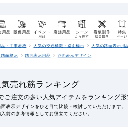
全用品
販促用品
イベント
店舗用品
シーン
看板製作
特集
用品
から探す
総合案内
ページ
用品・工事看板
人気の交通標識・路面標示
人気の路面表示用
・路面標示
路面表示用品
路面表示デザイン
人気売れ筋ランキング
でご注文の多い人気アイテムをランキング形
路面表示デザインをひと目で比較・検討していただけます。
購入前の参考情報としてお役立てください。