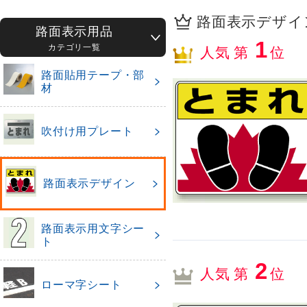
路面表示デザイン
路面表示用品
1
カテゴリ一覧
人気 第
位
路面貼用テープ・部
材
吹付け用プレート
路面表示デザイン
路面表示用文字シー
ト
2
人気 第
位
ローマ字シート