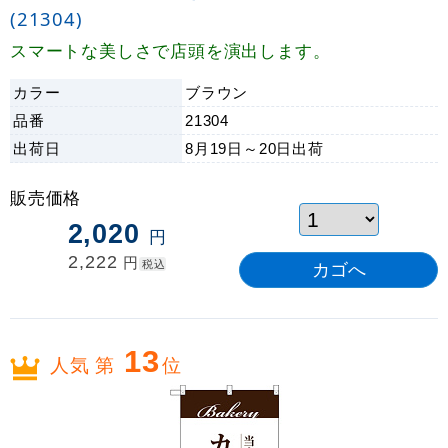
(21304)
スマートな美しさで店頭を演出します。
カラー
ブラウン
品番
21304
出荷日
8月19日～20日
出荷
販売価格
2,020
円
2,222
円
税込
13
人気 第
位