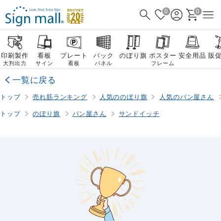
0
0
印刷製作
看板
プレート
バック
のぼり旗
ポスター
安全用品
販
大判出力
サイン
看板
パネル
フレーム
一覧に戻る
トップ
売れ筋ランキング
人気ののぼり旗
人気のパン屋さん
トップ
のぼり旗
パン屋さん
サンドイッチ