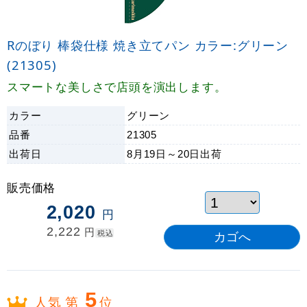
Rのぼり 棒袋仕様 焼き立てパン カラー:グリーン
(21305)
スマートな美しさで店頭を演出します。
カラー
グリーン
品番
21305
出荷日
8月19日～20日
出荷
販売価格
2,020
円
2,222
円
税込
5
人気 第
位