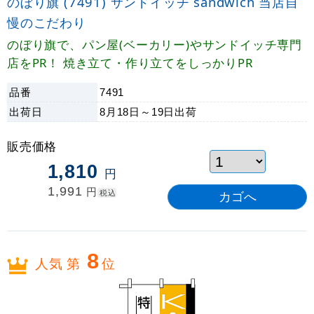
のぼり旗 (7491) サンドイッチ sandwich 当店自
慢のこだわり
のぼり旗で、パン屋(ベーカリー)やサンドイッチ専門
店をPR！ 焼き立て・作り立てをしっかりPR
品番
7491
出荷日
8月18日～19日
出荷
販売価格
1,810
円
1,991
円
税込
8
人気 第
位