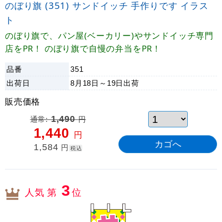
のぼり旗 (351) サンドイッチ 手作りです イラス
ト
のぼり旗で、パン屋(ベーカリー)やサンドイッチ専門
店をPR！ のぼり旗で自慢の弁当をPR！
品番
351
出荷日
8月18日～19日
出荷
販売価格
通常:
1,490
円
1,440
円
1,584
円
税込
3
人気 第
位