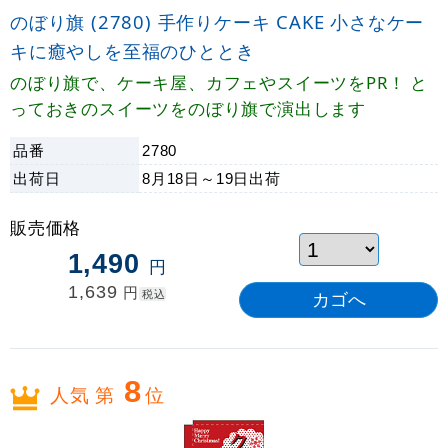
のぼり旗 (2780) 手作りケーキ CAKE 小さなケー
キに癒やしを至福のひととき
のぼり旗で、ケーキ屋、カフェやスイーツをPR！ と
っておきのスイーツをのぼり旗で演出します
品番
2780
出荷日
8月18日～19日
出荷
販売価格
1,490
円
1,639
円
税込
8
人気 第
位