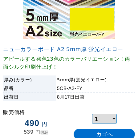
ニューカラーボード A2 5mm厚 蛍光イエロー
アピールする発色23色のカラーバリエーション！両
面シルク印刷仕上げ！
厚み(カラー)
5mm厚(蛍光イエロー)
品番
5CB-A2-FY
出荷日
8月17日
出荷
販売価格
490
円
539
円
税込