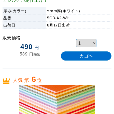
面シルク印刷仕上げ！
厚み(カラー)
5mm厚(ホワイト)
品番
5CB-A2-WH
出荷日
8月17日
出荷
販売価格
490
円
539
円
税込
6
人気 第
位