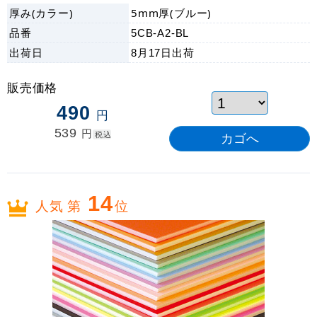
厚み(カラー)
5mm厚(ブルー)
品番
5CB-A2-BL
出荷日
8月17日
出荷
販売価格
490
円
539
円
税込
14
人気 第
位