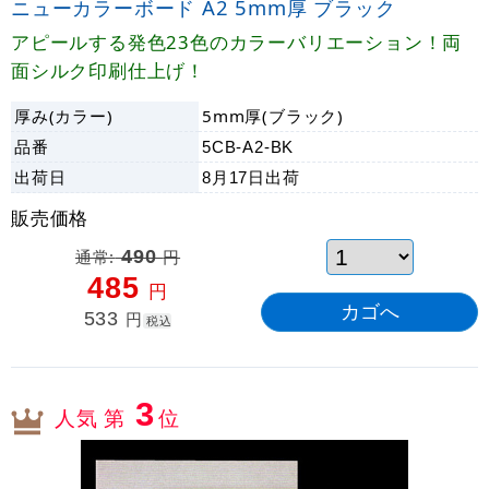
ニューカラーボード A2 5mm厚 ブラック
アピールする発色23色のカラーバリエーション！両
面シルク印刷仕上げ！
厚み(カラー)
5mm厚(ブラック)
品番
5CB-A2-BK
出荷日
8月17日
出荷
販売価格
通常:
490
円
485
円
533
円
税込
3
人気 第
位