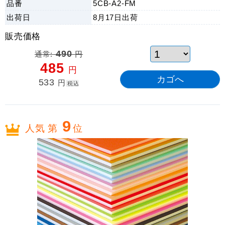
品番
5CB-A2-FM
出荷日
8月17日
出荷
販売価格
通常:
490
円
485
円
533
円
税込
9
人気 第
位