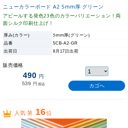
ニューカラーボード A2 5mm厚 グリーン
アピールする発色23色のカラーバリエーション！両
面シルク印刷仕上げ！
厚み(カラー)
5mm厚(グリーン)
品番
5CB-A2-GR
出荷日
8月17日
出荷
販売価格
490
円
539
円
税込
16
人気 第
位