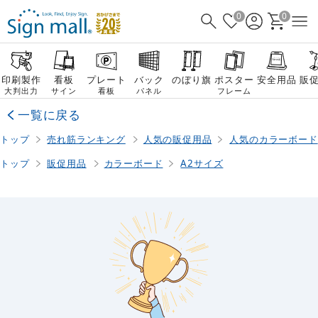
0
0
印刷製作
看板
プレート
バック
のぼり旗
ポスター
安全用品
販
大判出力
サイン
看板
パネル
フレーム
一覧に戻る
トップ
売れ筋ランキング
人気の販促用品
人気のカラーボード
トップ
販促用品
カラーボード
A2サイズ