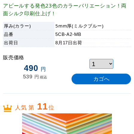
アピールする発色23色のカラーバリエーション！両
面シルク印刷仕上げ！
厚み(カラー)
5mm厚(ミルクブルー)
品番
5CB-A2-MB
出荷日
8月17日
出荷
販売価格
490
円
539
円
税込
11
人気 第
位