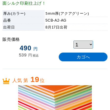
面シルク印刷仕上げ！
厚み(カラー)
5mm厚(アクアグリーン)
品番
5CB-A2-AG
出荷日
8月17日
出荷
販売価格
490
円
539
円
税込
19
人気 第
位