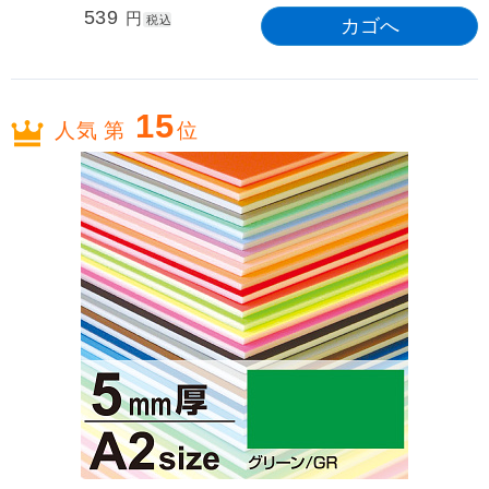
539
円
税込
15
人気 第
位