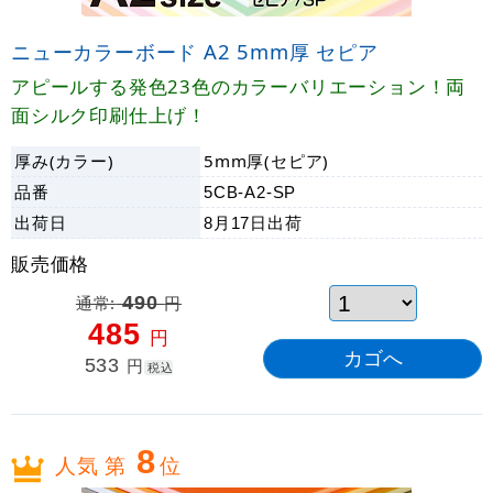
ニューカラーボード A2 5mm厚 セピア
アピールする発色23色のカラーバリエーション！両
面シルク印刷仕上げ！
厚み(カラー)
5mm厚(セピア)
品番
5CB-A2-SP
出荷日
8月17日
出荷
販売価格
通常:
490
円
485
円
533
円
税込
8
人気 第
位