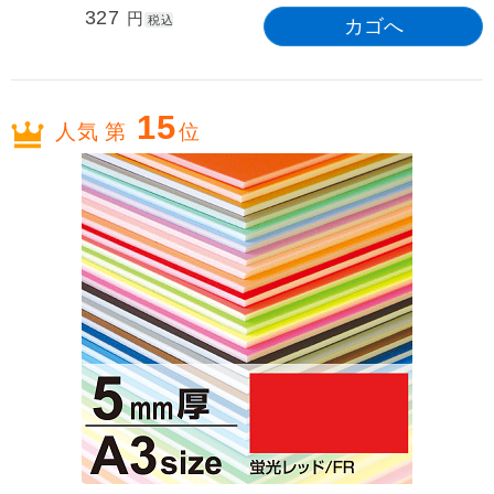
327
円
税込
15
人気 第
位