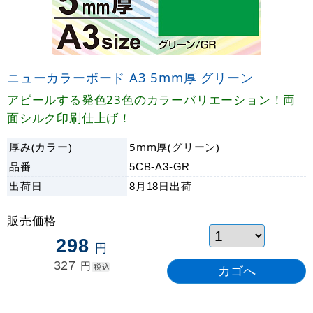
ニューカラーボード A3 5mm厚 グリーン
アピールする発色23色のカラーバリエーション！両
面シルク印刷仕上げ！
厚み(カラー)
5mm厚(グリーン)
品番
5CB-A3-GR
出荷日
8月18日
出荷
販売価格
298
円
327
円
税込