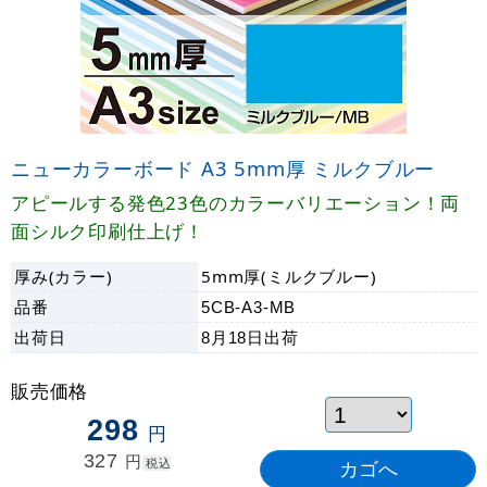
ニューカラーボード A3 5mm厚 ミルクブルー
アピールする発色23色のカラーバリエーション！両
面シルク印刷仕上げ！
厚み(カラー)
5mm厚(ミルクブルー)
品番
5CB-A3-MB
出荷日
8月18日
出荷
販売価格
298
円
327
円
税込