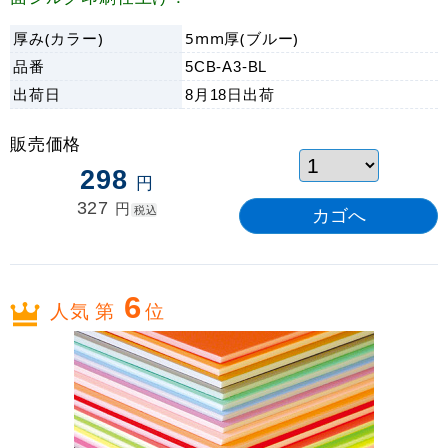
厚み(カラー)
5mm厚(ブルー)
品番
5CB-A3-BL
出荷日
8月18日
出荷
販売価格
298
円
327
円
税込
6
人気 第
位