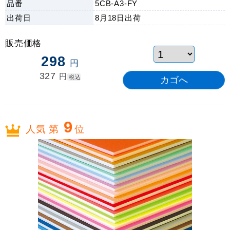
品番
5CB-A3-FY
出荷日
8月18日
出荷
販売価格
298
円
327
円
税込
9
人気 第
位