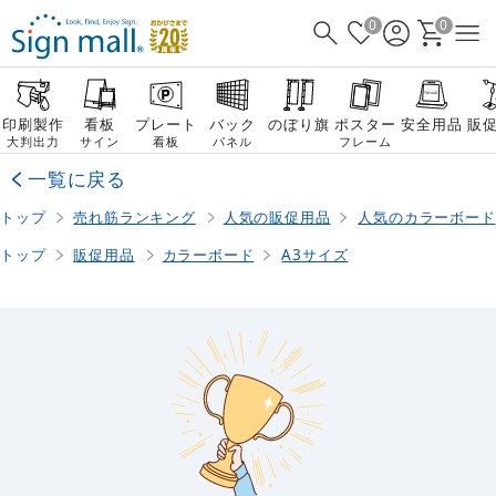
0
0
印刷製作
看板
プレート
バック
のぼり旗
ポスター
安全用品
販
大判出力
サイン
看板
パネル
フレーム
一覧に戻る
トップ
売れ筋ランキング
人気の販促用品
人気のカラーボード
トップ
販促用品
カラーボード
A3サイズ