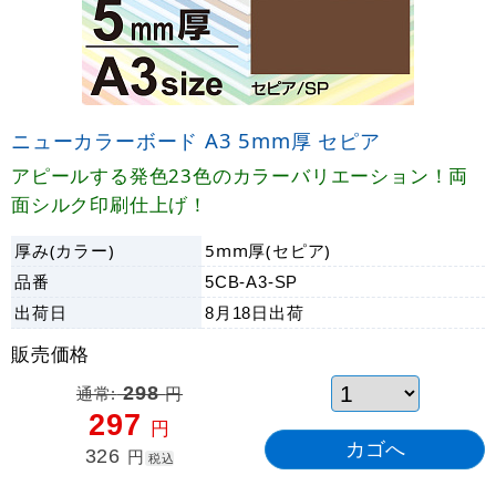
ニューカラーボード A3 5mm厚 セピア
アピールする発色23色のカラーバリエーション！両
面シルク印刷仕上げ！
厚み(カラー)
5mm厚(セピア)
品番
5CB-A3-SP
出荷日
8月18日
出荷
販売価格
通常:
298
円
297
円
326
円
税込