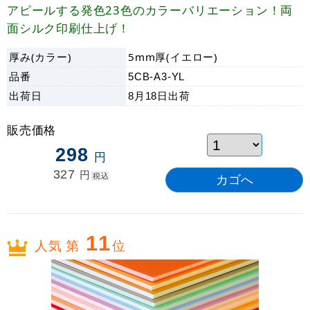
アピールする発色23色のカラーバリエーション！両
面シルク印刷仕上げ！
厚み(カラー)
5mm厚(イエロー)
品番
5CB-A3-YL
出荷日
8月18日
出荷
販売価格
298
円
327
円
税込
11
人気 第
位