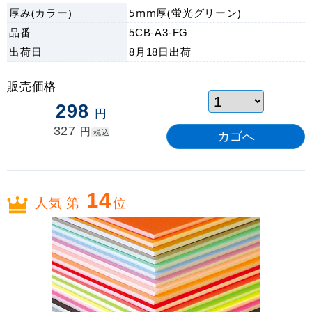
厚み(カラー)
5mm厚(蛍光グリーン)
品番
5CB-A3-FG
出荷日
8月18日
出荷
販売価格
298
円
327
円
税込
14
人気 第
位