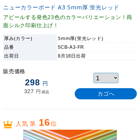
ニューカラーボード A3 5mm厚 蛍光レッド
アピールする発色23色のカラーバリエーション！両
面シルク印刷仕上げ！
厚み(カラー)
5mm厚(蛍光レッド)
品番
5CB-A3-FR
出荷日
8月18日
出荷
販売価格
298
円
327
円
税込
16
人気 第
位