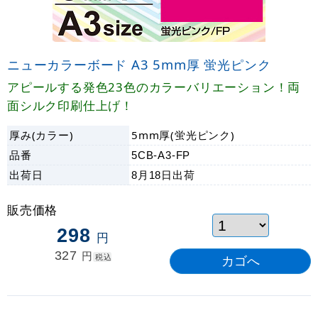
ニューカラーボード A3 5mm厚 蛍光ピンク
アピールする発色23色のカラーバリエーション！両
面シルク印刷仕上げ！
厚み(カラー)
5mm厚(蛍光ピンク)
品番
5CB-A3-FP
出荷日
8月18日
出荷
販売価格
298
円
327
円
税込