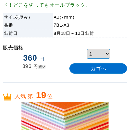
ド！どこを切ってもオールブラック。
サイズ(厚み)
A3(7mm)
品番
7BL-A3
出荷日
8月18日～19日
出荷
販売価格
360
円
396
円
税込
19
人気 第
位