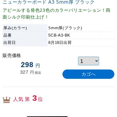
ニューカラーボード A3 5mm厚 ブラック
アピールする発色23色のカラーバリエーション！両
面シルク印刷仕上げ！
厚み(カラー)
5mm厚(ブラック)
品番
5CB-A3-BK
出荷日
8月18日
出荷
販売価格
298
円
327
円
税込
3
人気 第
位