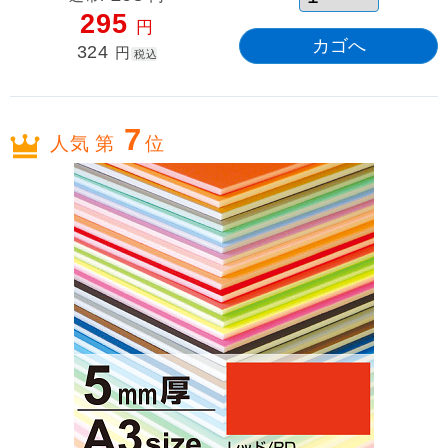
295
円
324
円
税込
7
人気 第
位