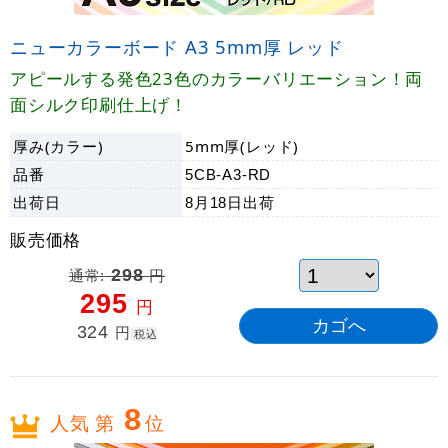
ニューカラーボード A3 5mm厚 レッド
アピールする発色23色のカラーバリエーション！両
面シルク印刷仕上げ！
厚み(カラー)
5mm厚(レッド)
品番
5CB-A3-RD
出荷日
8月18日
出荷
販売価格
通常:
298
円
295
円
324
円
税込
8
人気 第
位