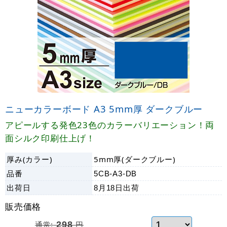
ニューカラーボード A3 5mm厚 ダークブルー
アピールする発色23色のカラーバリエーション！両
面シルク印刷仕上げ！
厚み(カラー)
5mm厚(ダークブルー)
品番
5CB-A3-DB
出荷日
8月18日
出荷
販売価格
通常:
298
円