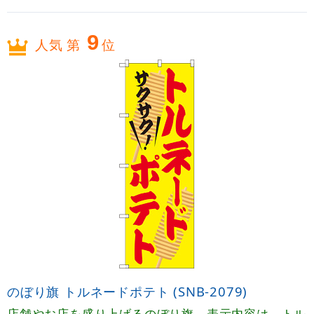
9
人気 第
位
のぼり旗 トルネードポテト (SNB-2079)
店舗やお店を盛り上げるのぼり旗。表示内容は、トル