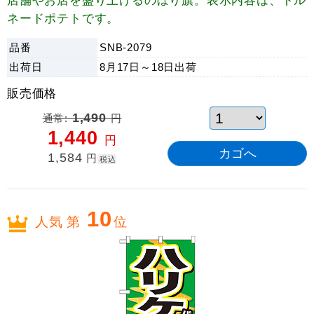
ネードポテトです。
品番
SNB-2079
出荷日
8月17日～18日
出荷
販売価格
通常:
1,490
円
1,440
円
1,584
円
税込
10
人気 第
位