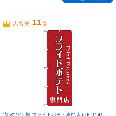
11
人気 第
位
(新)のぼり旗 フライドポテト専門店 (TR-014)