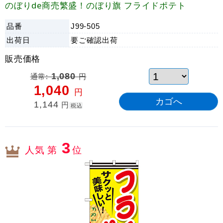
のぼりde商売繁盛！のぼり旗 フライドポテト
品番
J99-505
出荷日
要ご確認
出荷
販売価格
通常:
1,080
円
1,040
円
1,144
円
税込
3
人気 第
位