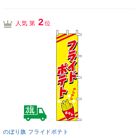
2
人気 第
位
のぼり旗 フライドポテト