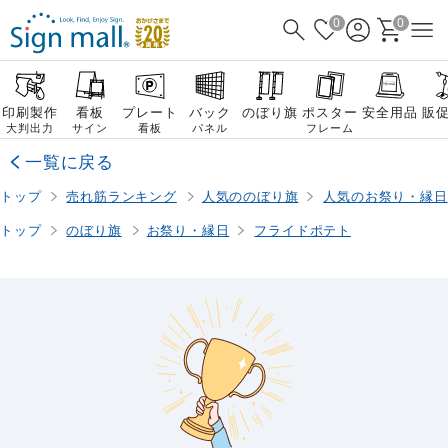
0
0
印刷製作
看板
プレート
バック
のぼり旗
ポスター
安全用品
販
大判出力
サイン
看板
パネル
フレーム
一覧に戻る
トップ
売れ筋ランキング
人気ののぼり旗
人気のお祭り・縁日
トップ
のぼり旗
お祭り・縁日
フライドポテト