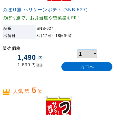
のぼり旗 ハリケーンポテト (SNB-627)
のぼり旗で、お弁当屋や惣菜屋をPR！
品番
SNB-627
出荷日
8月17日～18日
出荷
販売価格
1,490
円
1,639
円
税込
5
人気 第
位