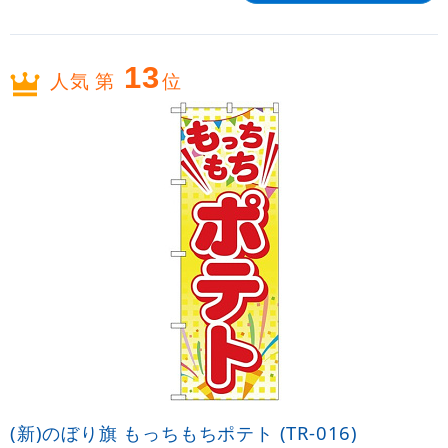
13
人気 第
位
(新)のぼり旗 もっちもちポテト (TR-016)