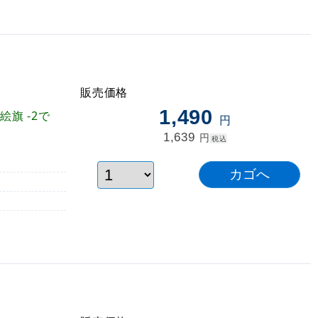
販売価格
1,490
旗 -2で
円
1,639
円
税込