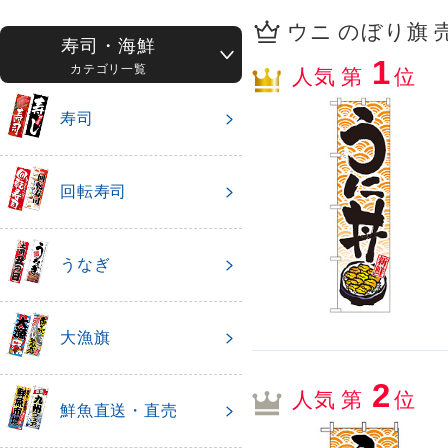
ウニ のぼり旗 売
寿司・海鮮
1
カテゴリ一覧
人気 第
位
寿司
回転寿司
うなぎ
大漁旗
2
人気 第
位
鮮魚直送・直売