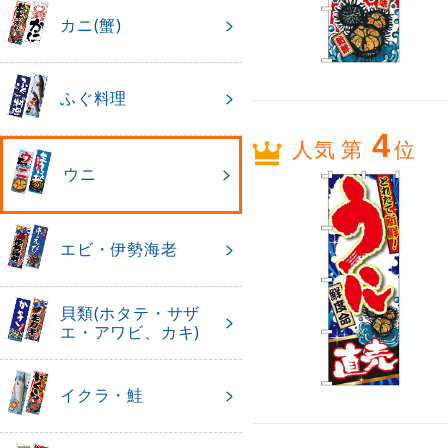
カニ(蟹)
ふぐ料理
4
人気 第
位
ウニ
エビ・伊勢海老
貝類(ホタテ・サザ
エ・アワビ、カキ)
イクラ・鮭