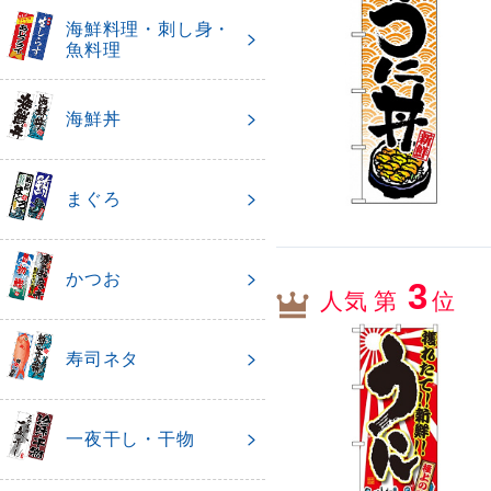
海鮮料理・刺し身・
魚料理
海鮮丼
まぐろ
かつお
3
人気 第
位
寿司ネタ
一夜干し・干物