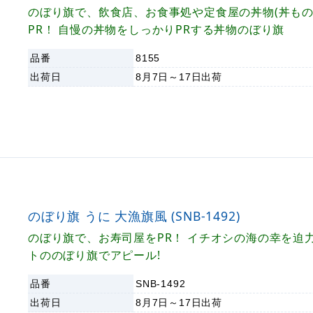
のぼり旗で、飲食店、お食事処や定食屋の丼物(丼もの
PR！ 自慢の丼物をしっかりPRする丼物のぼり旗
品番
8155
出荷日
8月7日～17日
出荷
のぼり旗 うに 大漁旗風 (SNB-1492)
のぼり旗で、お寿司屋をPR！ イチオシの海の幸を迫
トののぼり旗でアピール!
品番
SNB-1492
出荷日
8月7日～17日
出荷