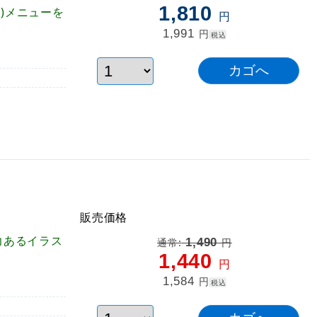
1,810
)メニューを
円
1,991
円
税込
販売価格
力あるイラス
1,490
通常:
円
1,440
円
1,584
円
税込