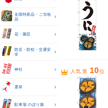
全国特産品・ご当地
品
花・園芸
防災・防犯・交通安
全
10
神社
人気 第
位
選挙
駐車場 のぼり旗