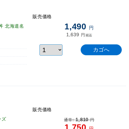
販売価格
1,490
丼 北海道名
円
1,639
円
税込
販売価格
ーズ
1,810
通常:
円
1,750
円