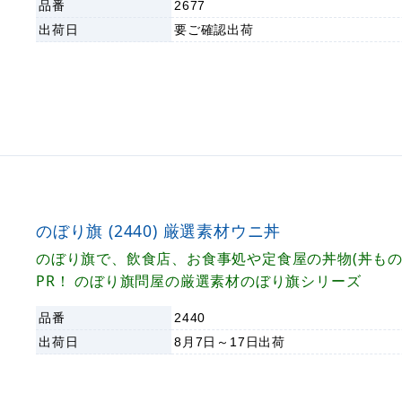
品番
2677
出荷日
要ご確認
出荷
のぼり旗 (2440) 厳選素材ウニ丼
のぼり旗で、飲食店、お食事処や定食屋の丼物(丼もの
PR！ のぼり旗問屋の厳選素材のぼり旗シリーズ
品番
2440
出荷日
8月7日～17日
出荷