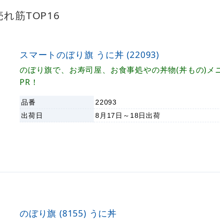
れ筋TOP16
スマートのぼり旗 うに丼 (22093)
のぼり旗で、お寿司屋、お食事処やの丼物(丼もの)メ
PR！
品番
22093
出荷日
8月17日～18日
出荷
のぼり旗 (8155) うに丼