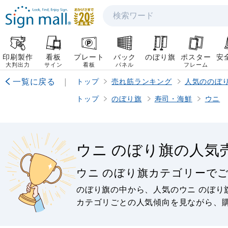
検索
印刷製作
看板
プレート
バック
のぼり旗
ポスター
安
大判出力
サイン
看板
パネル
フレーム
一覧に戻る
|
トップ
売れ筋ランキング
人気ののぼ
トップ
のぼり旗
寿司・海鮮
ウニ
ウニ のぼり旗の人気
ウニ のぼり旗カテゴリーで
のぼり旗の中から、人気のウニ のぼり
カテゴリごとの人気傾向を見ながら、