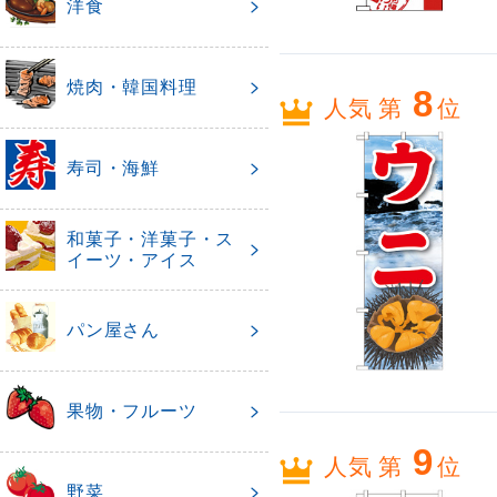
洋食
焼肉・韓国料理
8
人気 第
位
寿司・海鮮
和菓子・洋菓子・ス
イーツ・アイス
パン屋さん
果物・フルーツ
9
人気 第
位
野菜