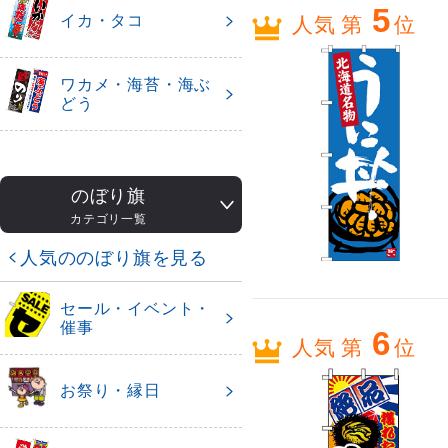
5
イカ・タコ
人気 第
位
ワカメ・海苔・海ぶ
どう
のぼり旗
カテゴリ一覧
人気ののぼり旗を見る
セール・イベント・
催事
6
人気 第
位
お祭り・縁日