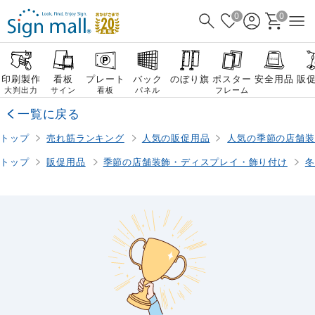
0
0
印刷製作
看板
プレート
バック
のぼり旗
ポスター
安全用品
販
大判出力
サイン
看板
パネル
フレーム
一覧に戻る
トップ
売れ筋ランキング
人気の販促用品
人気の季節の店舗装
トップ
販促用品
季節の店舗装飾・ディスプレイ・飾り付け
冬