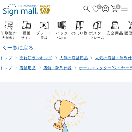
0
0
印刷製作
看板
プレート
バック
のぼり旗
ポスター
安全用品
販
大判出力
サイン
看板
パネル
フレーム
一覧に戻る
トップ
売れ筋ランキング
人気の店舗用品
人気の店舗・陳列什
トップ
店舗用品
店舗・陳列什器
ホームエレクター(ワイヤーラ