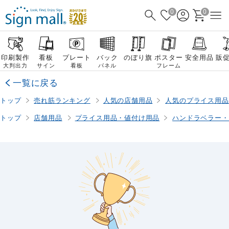
0
0
印刷製作
看板
プレート
バック
のぼり旗
ポスター
安全用品
販
大判出力
サイン
看板
パネル
フレーム
一覧に戻る
トップ
売れ筋ランキング
人気の店舗用品
人気のプライス用品
トップ
店舗用品
プライス用品・値付け用品
ハンドラベラー・