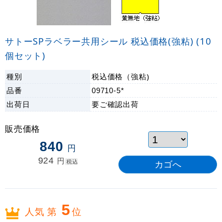
サトーSPラベラー共用シール 税込価格(強粘) (10
個セット)
種別
税込価格（強粘)
品番
09710-5*
出荷日
要ご確認
出荷
販売価格
840
円
924
円
税込
5
人気 第
位