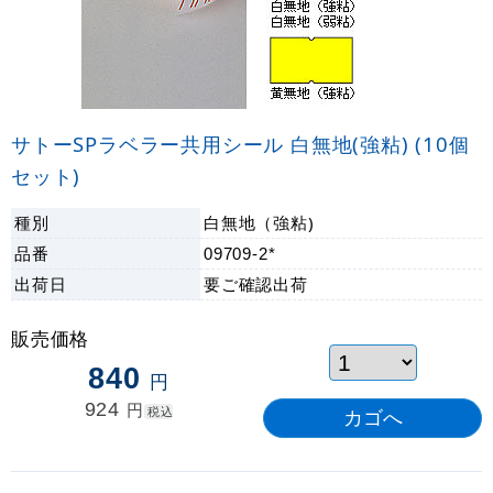
サトーSPラベラー共用シール 白無地(強粘) (10個
セット)
種別
白無地（強粘)
品番
09709-2*
出荷日
要ご確認
出荷
販売価格
840
円
924
円
税込