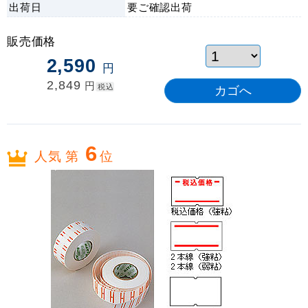
出荷日
要ご確認
出荷
販売価格
2,590
円
2,849
円
税込
6
人気 第
位