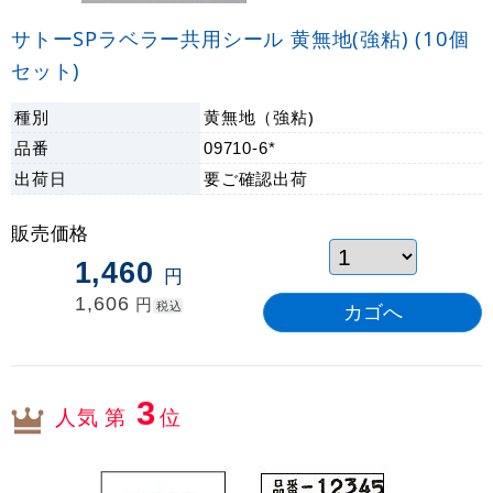
サトーSPラベラー共用シール 黄無地(強粘) (10個
セット)
種別
黄無地（強粘)
品番
09710-6*
出荷日
要ご確認
出荷
販売価格
1,460
円
1,606
円
税込
3
人気 第
位