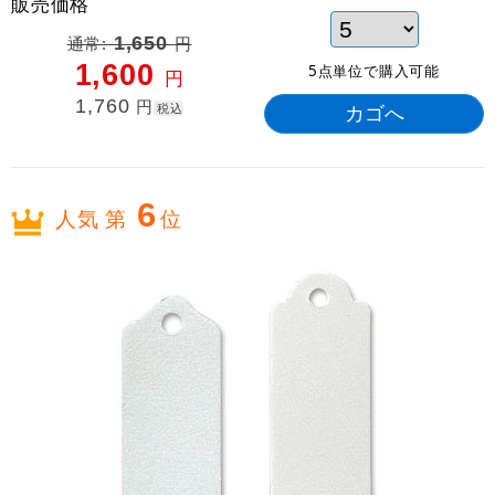
販売価格
通常:
1,650
円
1,600
5点単位で購入可能
円
1,760
円
税込
6
人気 第
位