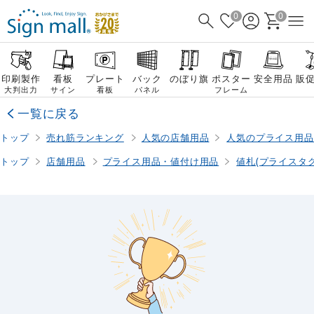
0
0
印刷製作
看板
プレート
バック
のぼり旗
ポスター
安全用品
販
大判出力
サイン
看板
パネル
フレーム
一覧に戻る
トップ
売れ筋ランキング
人気の店舗用品
人気のプライス用品
トップ
店舗用品
プライス用品・値付け用品
値札(プライスタ