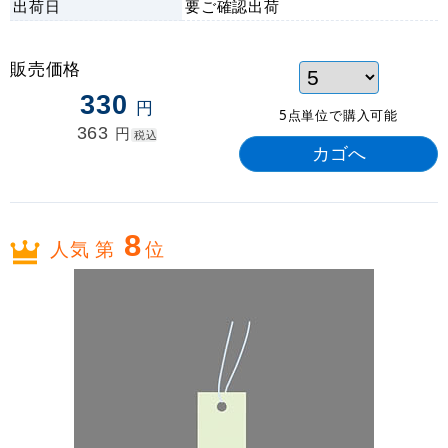
出荷日
要ご確認
出荷
販売価格
330
円
5点単位で購入可能
363
円
税込
8
人気 第
位