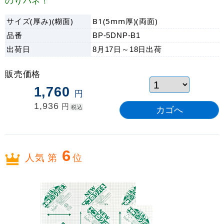
のりパネ！
サイズ(厚み)(糊面)
B1(5mm厚)(両面)
品番
BP-5DNP-B1
出荷日
8月17日～18日
出荷
販売価格
1,760
円
1,936
円
税込
6
人気 第
位