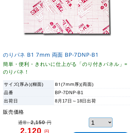
のりパネ B1 7mm 両面 BP-7DNP-B1
簡単・便利・きれいに仕上がる「のり付きパネル」=
のりパネ！
サイズ(厚み)(糊面)
B1(7mm厚)(両面)
品番
BP-7DNP-B1
出荷日
8月17日～18日
出荷
販売価格
通常:
2,150
円
2,120
円