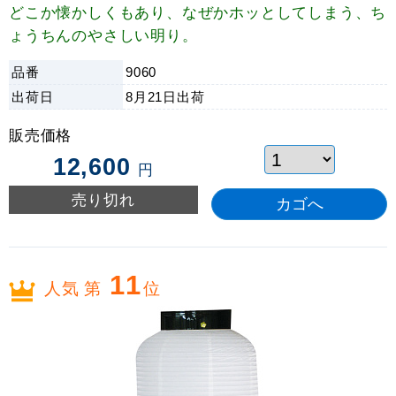
どこか懐かしくもあり、なぜかホッとしてしまう、ち
ょうちんのやさしい明り。
品番
9060
出荷日
8月21日
出荷
販売価格
12,600
円
売り切れ
11
人気 第
位