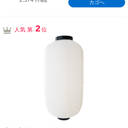
2,574
円
税込
2
人気 第
位