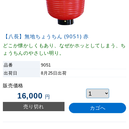
【八長】無地ちょうちん (9051) 赤
どこか懐かしくもあり、なぜかホッとしてしまう、ち
ょうちんのやさしい明り。
品番
9051
出荷日
8月25日
出荷
販売価格
16,000
円
売り切れ