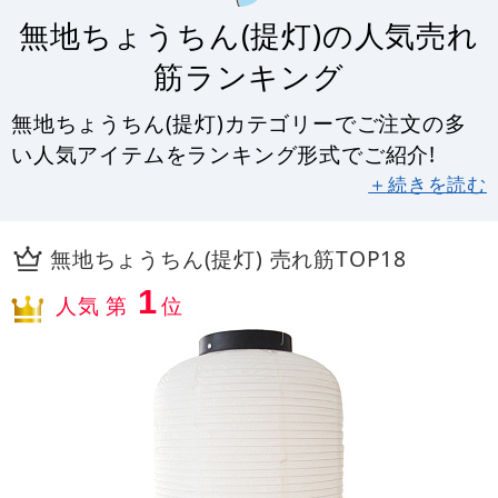
無地ちょうちん(提灯)の人気売れ
筋ランキング
無地ちょうちん(提灯)カテゴリーでご注文の多
い人気アイテムをランキング形式でご紹介!
＋続きを読む
無地ちょうちん(提灯) 売れ筋TOP18
1
人気 第
位