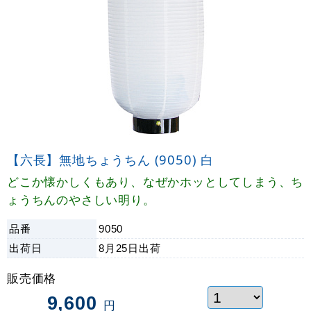
【六長】無地ちょうちん (9050) 白
どこか懐かしくもあり、なぜかホッとしてしまう、ち
ょうちんのやさしい明り。
品番
9050
出荷日
8月25日
出荷
販売価格
9,600
円