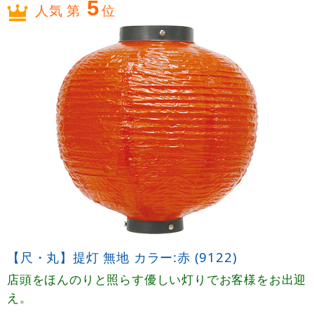
5
人気 第
位
【尺・丸】提灯 無地 カラー:赤 (9122)
店頭をほんのりと照らす優しい灯りでお客様をお出迎
え。