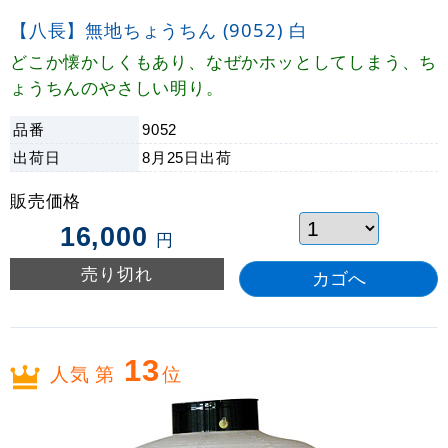
【八長】無地ちょうちん (9052) 白
どこか懐かしくもあり、なぜかホッとしてしまう、ち
ょうちんのやさしい明り。
品番
9052
出荷日
8月25日
出荷
販売価格
16,000
円
売り切れ
13
人気 第
位