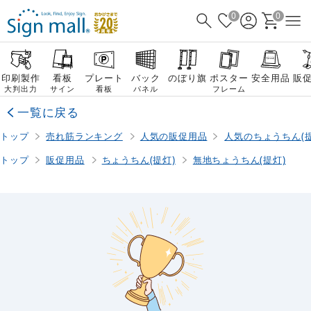
0
0
印刷製作
看板
プレート
バック
のぼり旗
ポスター
安全用品
販
大判出力
サイン
看板
パネル
フレーム
一覧に戻る
トップ
売れ筋ランキング
人気の販促用品
人気のちょうちん(提
トップ
販促用品
ちょうちん(提灯)
無地ちょうちん(提灯)