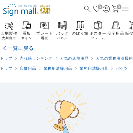
0
0
印刷製作
看板
プレート
バック
のぼり旗
ポスター
安全用品
販
大判出力
サイン
看板
パネル
フレーム
一覧に戻る
トップ
売れ筋ランキング
人気の店舗用品
人気の業務用清掃用
トップ
店舗用品
業務用清掃用品
業務用清掃用具
バケツ