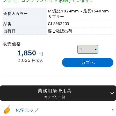
ングで、ロングランヒットを続けています。
M:最短1024mm～最長1540mm
全長＆カラー
＆ブルー
品番
CL8962203
出荷日
要ご確認
出荷
販売価格
1,850
円
2,035
円
税込
業務用清掃用具
カテゴリ一覧
化学モップ