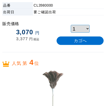
面にフィットしホコリ・汚れをキャッチします。
品番
CL3980000
出荷日
要ご確認
出荷
販売価格
3,070
円
3,377
円
税込
4
人気 第
位