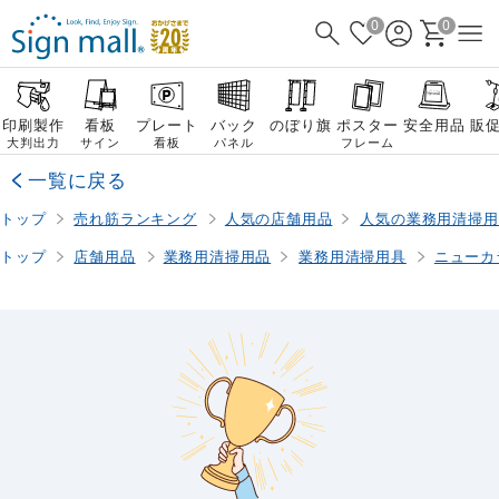
0
0
印刷製作
看板
プレート
バック
のぼり旗
ポスター
安全用品
販
大判出力
サイン
看板
パネル
フレーム
一覧に戻る
トップ
売れ筋ランキング
人気の店舗用品
人気の業務用清掃用
トップ
店舗用品
業務用清掃用品
業務用清掃用具
ニューカ