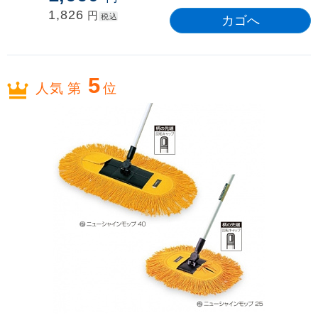
1,826
円
税込
5
人気 第
位