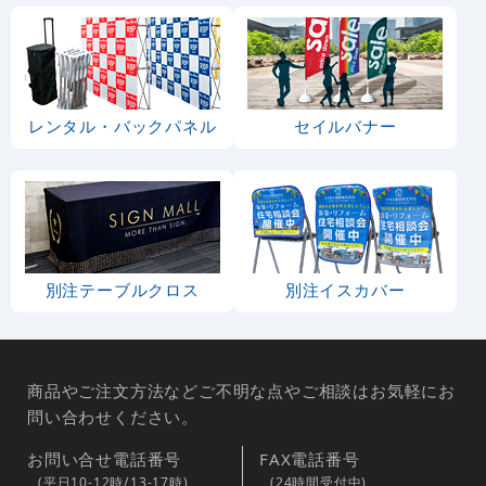
レンタル・バックパネル
セイルバナー
別注テーブルクロス
別注イスカバー
商品やご注文方法などご不明な点やご相談はお気軽にお
問い合わせください。
お問い合せ電話番号
FAX電話番号
(平日10-12時/13-17時)
(24時間受付中)