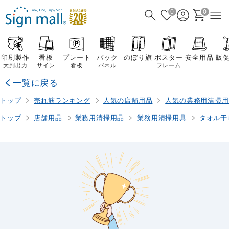
0
0
印刷製作
看板
プレート
バック
のぼり旗
ポスター
安全用品
販
大判出力
サイン
看板
パネル
フレーム
一覧に戻る
トップ
売れ筋ランキング
人気の店舗用品
人気の業務用清掃用
トップ
店舗用品
業務用清掃用品
業務用清掃用具
タオル干