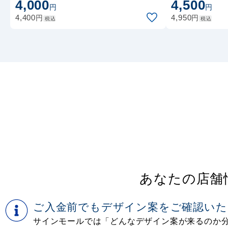
4,000
4,500
入稿
入稿
円
円
円
円
4,400
4,950
税込
税込
あなたの店舗
ご入金前でもデザイン案をご確認いた
サインモールでは「どんなデザイン案が来るのか