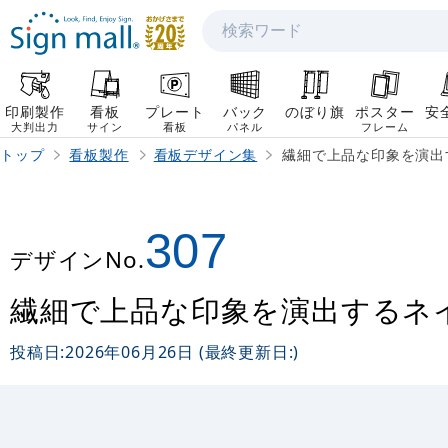
検索
印刷製作
看板
プレート
バック
のぼり旗
ポスター
安
大判出力
サイン
看板
パネル
フレーム
トップ
看板製作
看板デザイン集
繊細で上品な印象を演出
307
デザインNo.
繊細で上品な印象を演出するネ
投稿日:
2026年06月26日
(最終更新日:
)