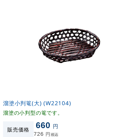
溜塗小判篭(大) (W22104)
溜塗の小判型の篭です。
660
円
販売価格
726
円
税込