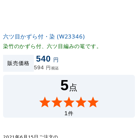
六ツ目かずら付・染 (W23346)
染竹のかずら付、六ツ目編みの篭です。
540
円
販売価格
594
円
税込
5
点
件
1
2021年6月15日
ご注文の