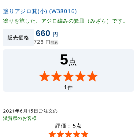
塗りアジロ箕(小) (W38016)
塗りを施した、アジロ編みの箕皿（みざら）です。
660
円
販売価格
726
円
税込
5
点
件
1
2021年6月15日
ご注文の
滋賀県
のお客様
評価：
5
点