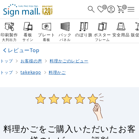
0
0
印刷製作
看板
プレート
バック
のぼり旗
ポスター
安全用品
販
大判出力
サイン
看板
パネル
フレーム
レビューTop
トップ
お客様の声
料理かごのレビュー
トップ
takekago
料理かご
料理かごをご購入いただいたお客