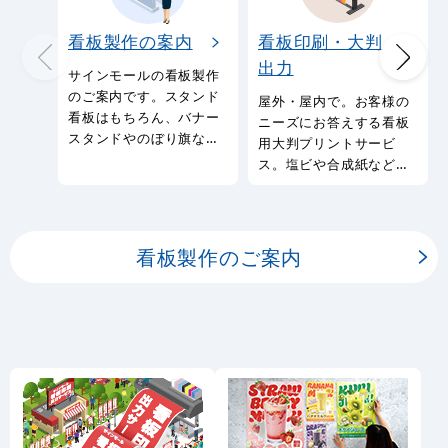
看板製作の案内
看板印刷・大判
出力
サインモールの看板製作
のご案内です。スタンド
屋外・屋内で。お客様の
看板はもちろん、バナー
ニーズにお答えする看板
スタンドやのぼり旗など
用大判プリントサービ
幅広い種類の看板を製作
ス。塩ビや合成紙など看
しております。
板用シートや大判ポスタ
ーの印刷を承ります。
看板製作のご案内