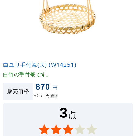
白ユリ手付篭(大) (W14251)
白竹の手付篭です。
870
円
販売価格
957
円
税込
3
点