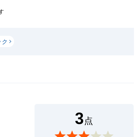
す
ック
3
点