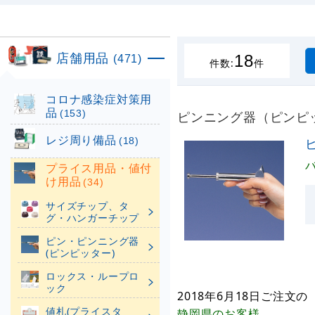
店舗用品
18
(471)
件数:
件
コロナ感染症対策用
品
(153)
ピンニング器（ピンピッタ
レジ周り備品
(18)
プライス用品・値付
け用品
(34)
サイズチップ、タ
グ・ハンガーチップ
ピン・ピンニング器
(ピンピッター)
ロックス・ループロ
ック
2018年6月18日
ご注文の
値札(プライスタ
静岡県
のお客様