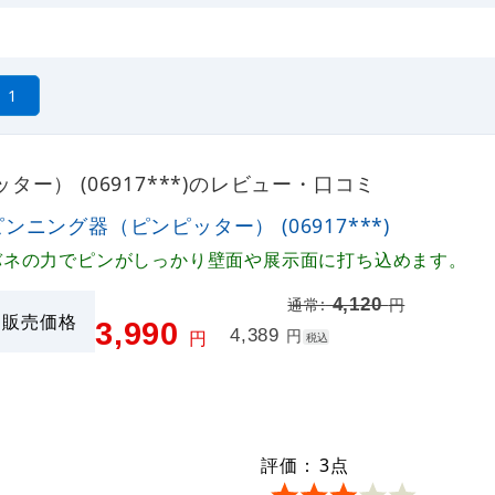
1
ー） (06917***)のレビュー・口コミ
ピンニング器（ピンピッター） (06917***)
バネの力でピンがしっかり壁面や展示面に打ち込めます。
4,120
通常:
円
販売価格
3,990
4,389
円
円
税込
評価：
3
点