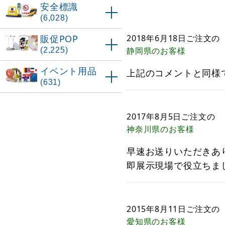
安全標識
(6,028)
販促POP
2018年6月18日
ご注文の
(2,225)
静岡県
のお客様
イベント用品
上記のコメントと同様
(631)
2017年8月5日
ご注文の
神奈川県
のお客様
早速お送りいただきあ
即展示現場で役立ちま
2015年8月11日
ご注文の
愛知県
のお客様