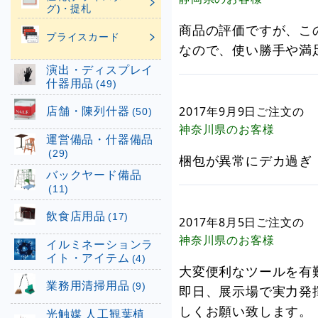
グ)・提札
商品の評価ですが、こ
プライスカード
なので、使い勝手や満
演出・ディスプレイ
什器用品
(49)
店舗・陳列什器
2017年9月9日
ご注文の
(50)
神奈川県
のお客様
運営備品・什器備品
(29)
梱包が異常にデカ過ぎ
バックヤード備品
(11)
飲食店用品
(17)
2017年8月5日
ご注文の
神奈川県
のお客様
イルミネーションラ
イト・アイテム
(4)
大変便利なツールを有
業務用清掃用品
(9)
即日、展示場で実力発
しくお願い致します。
光触媒 人工観葉植