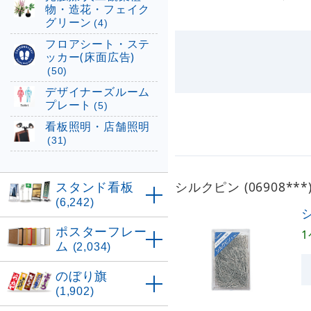
物・造花・フェイク
グリーン
(4)
フロアシート・ステ
ッカー(床面広告)
(50)
デザイナーズルーム
プレート
(5)
看板照明・店舗照明
(31)
スタンド看板
シルクピン (06908*
(6,242)
シ
ポスターフレー
1
ム
(2,034)
のぼり旗
(1,902)