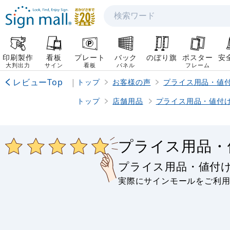
検索
印刷製作
看板
プレート
バック
のぼり旗
ポスター
安
大判出力
サイン
看板
パネル
フレーム
レビューTop
|
トップ
お客様の声
プライス用品・値
トップ
店舗用品
プライス用品・値付
プライス用品・
プライス用品・値付
実際にサインモールをご利