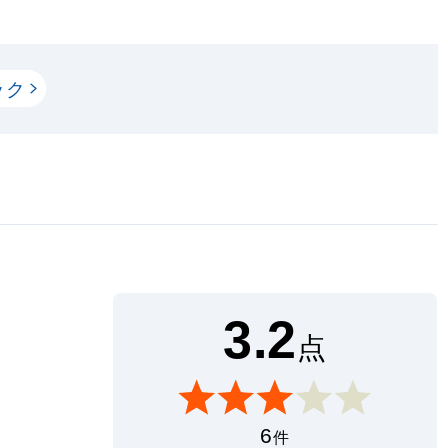
ック
3.2
点
6
件