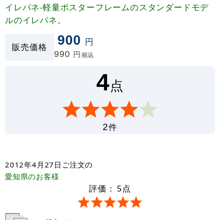
イレパネ-軽量ポスターフレームのスタンダードモデ
ルのイレパネ。
900
円
販売価格
990
円
税込
4
点
件
2
2012年4月27日
ご注文の
愛知県
のお客様
評価：
5
点