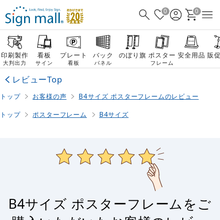
0
0
印刷製作
看板
プレート
バック
のぼり旗
ポスター
安全用品
販
大判出力
サイン
看板
パネル
フレーム
レビューTop
トップ
お客様の声
B4サイズ ポスターフレームのレビュー
トップ
ポスターフレーム
B4サイズ
B4サイズ ポスターフレームをご