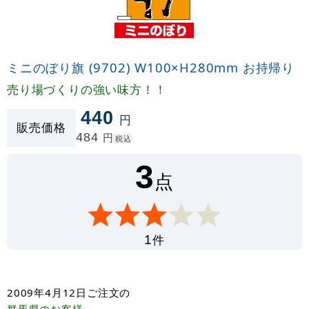
ミニのぼり旗 (9702) W100×H280mm お持帰り
売り場づくりの強い味方！！
440
円
販売価格
484
円
税込
3
点
件
1
2009年4月12日
ご注文の
群馬県
のお客様