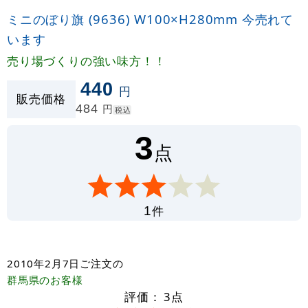
ミニのぼり旗 (9636) W100×H280mm 今売れて
います
売り場づくりの強い味方！！
440
円
販売価格
484
円
税込
3
点
件
1
2010年2月7日
ご注文の
群馬県
のお客様
評価：
3
点