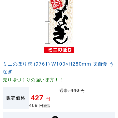
ミニのぼり旗 (9761) W100×H280mm 味自慢 う
なぎ
売り場づくりの強い味方！！
通常:
440
円
427
販売価格
円
469
円
税込