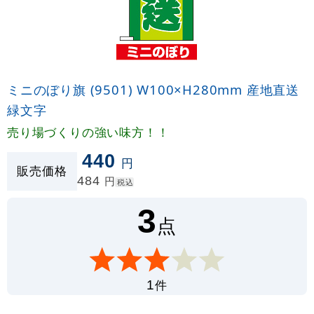
ミニのぼり旗 (9501) W100×H280mm 産地直送
緑文字
売り場づくりの強い味方！！
440
円
販売価格
484
円
税込
3
点
件
1