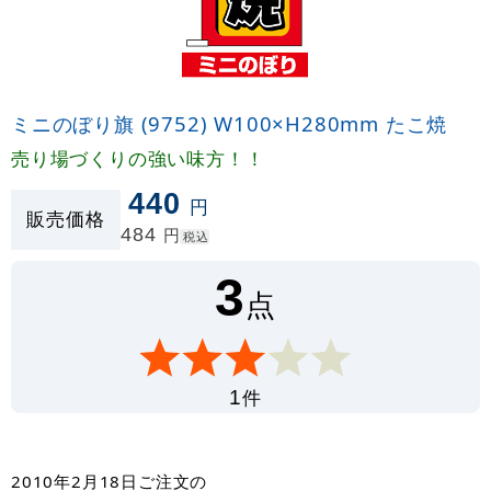
ミニのぼり旗 (9752) W100×H280mm たこ焼
売り場づくりの強い味方！！
440
円
販売価格
484
円
税込
3
点
件
1
2010年2月18日
ご注文の