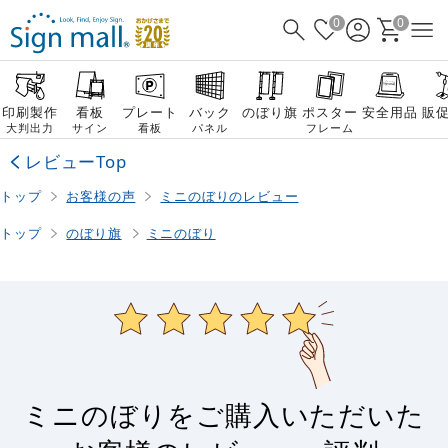
0
0
印刷製作
看板
プレート
バック
のぼり旗
ポスター
安全用品
販
大判出力
サイン
看板
パネル
フレーム
レビューTop
トップ
お客様の声
ミニのぼりのレビュー
トップ
のぼり旗
ミニのぼり
ミニのぼりをご購入いただいた