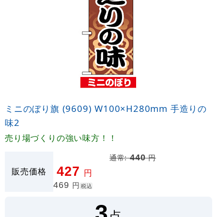
ミニのぼり旗 (9609) W100×H280mm 手造りの
味2
売り場づくりの強い味方！！
通常:
440
円
427
販売価格
円
469
円
税込
3
点