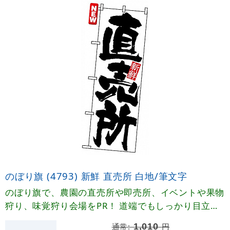
のぼり旗 (4793) 新鮮 直売所 白地/筆文字
のぼり旗で、農園の直売所や即売所、イベントや果物
狩り、味覚狩り会場をPR！ 道端でもしっかり目立つ
のぼり旗
通常:
1,010
円