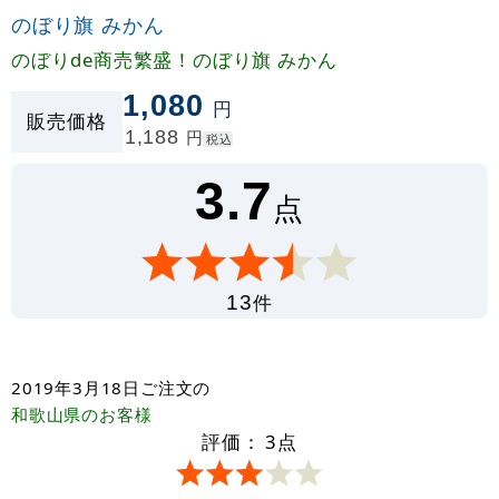
のぼり旗 みかん
のぼりde商売繁盛！のぼり旗 みかん
1,080
円
販売価格
1,188
円
税込
3.7
点
件
13
2019年3月18日
ご注文の
和歌山県
のお客様
評価：
3
点