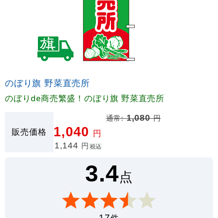
のぼり旗 野菜直売所
のぼりde商売繁盛！のぼり旗 野菜直売所
通常:
1,080
円
1,040
販売価格
円
1,144
円
税込
3.4
点
件
17