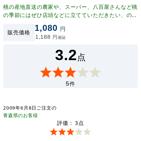
桃の産地直送の農家や、スーパー、八百屋さんなど桃
の季節にはぜひ店頭などに立てていただきたい、のぼ
り旗です。 季節商品の販促のお手伝いに、オススメ
1,080
円
の1枚です。
販売価格
1,188
円
税込
3.2
点
件
5
2009年6月8日
ご注文の
青森県
のお客様
評価：
3
点