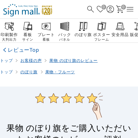
0
0
印刷製作
看板
プレート
バック
のぼり旗
ポスター
安全用品
販
大判出力
サイン
看板
パネル
フレーム
レビューTop
トップ
お客様の声
果物 のぼり旗のレビュー
トップ
のぼり旗
果物・フルーツ
果物 のぼり旗をご購入いただい