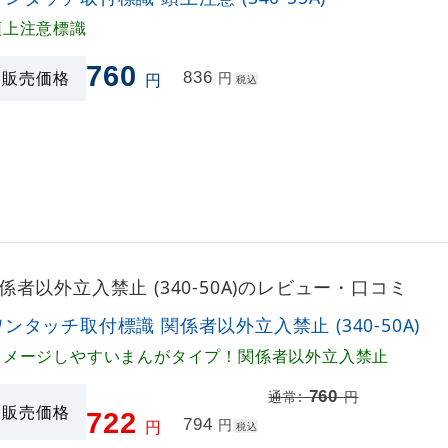
頭上注意標識
760
販売価格
836
円
円
税込
者以外立入禁止 (340-50A)のレビュー・口コミ
ワンタッチ取付標識 関係者以外立入禁止 (340-50A)
イメージしやすいまんがタイプ！関係者以外立入禁止
760
通常:
円
販売価格
722
794
円
円
税込