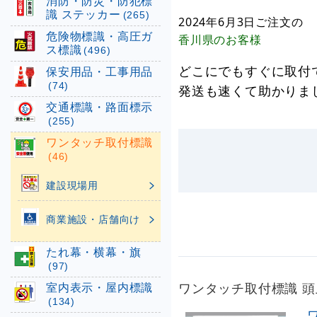
消防・防災・防犯標
識 ステッカー
(265)
2024年6月3日
ご注文の
危険物標識・高圧ガ
香川県
のお客様
ス標識
(496)
どこにでもすぐに取付
保安用品・工事用品
(74)
発送も速くて助かりま
交通標識・路面標示
(255)
ワンタッチ取付標識
(46)
建設現場用
商業施設・店舗向け
たれ幕・横幕・旗
(97)
室内表示・屋内標識
ワンタッチ取付標識 頭上
(134)