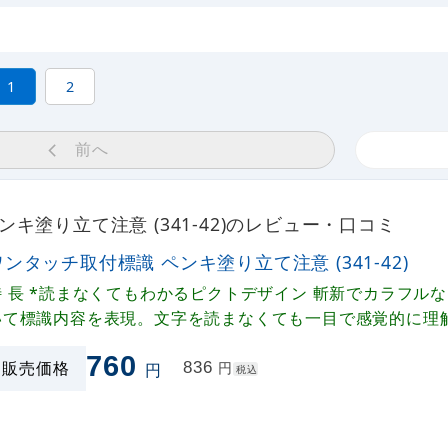
1
2
前へ
キ塗り立て注意 (341-42)のレビュー・口コミ
ワンタッチ取付標識 ペンキ塗り立て注意 (341-42)
特 長 *読まなくてもわかるピクトデザイン 斬新でカラフル
いて標識内容を表現。文字を読まなくても一目で感覚的に理
です。 *取り付けは簡単ワンタッチ 着脱が簡単なマジックテ
760
管、トラロープ等への取り付け・取り外しもワンタッチで行え
販売価格
836
円
円
税込
夫で取り扱いもラクラク 一目で理解できるピクトタイプ! 種
り揃え! ビニールターポリンを使用していますから、とても
たみ自由で持ち運びも簡単です。