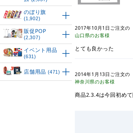
のぼり旗
(1,902)
2017年10月1日
ご注文の
販促POP
山口県
のお客様
(2,307)
とても良かった
イベント用品
(631)
店舗用品
(471)
2014年1月13日
ご注文の
神奈川県
のお客様
商品2.3.4は今回初