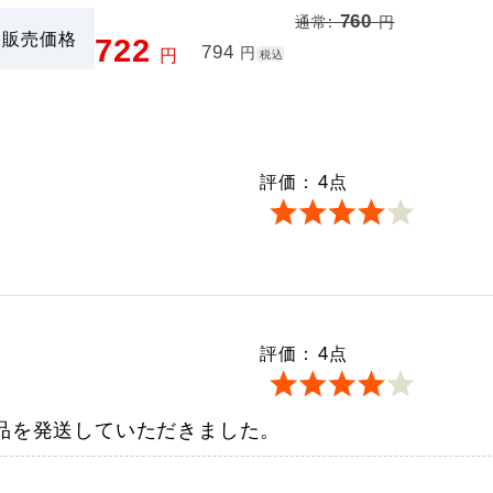
760
通常:
円
販売価格
722
794
円
円
税込
評価：
4
点
評価：
4
点
品を発送していただきました。