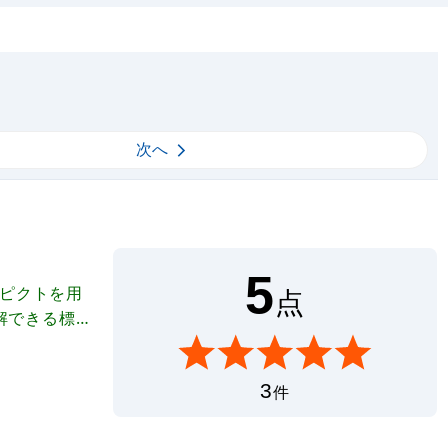
次へ
5
なピクトを用
点
解できる標識
ープ式。単
ます。 *丈
3
件
類も豊富に取
丈夫。折りた