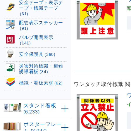
安全テープ・表示テ
ープ・標識テープ
(61)
配管表示ステッカー
(91)
バルブ開閉表示
(141)
安全保護具
(360)
災害対策標識・避難
誘導看板
(34)
標識・看板素材
ワンタッチ取付標識 関係
(62)
スタンド看板
(6,233)
ポスターフレー
ム
(2,037)