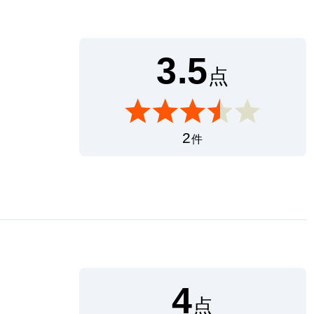
3.5
点
2
件
4
点