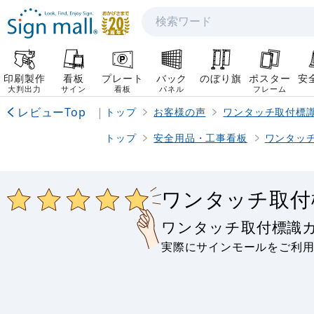
検索
印刷製作
看板
プレート
バック
のぼり旗
ポスター
安
大判出力
サイン
看板
パネル
フレーム
レビューTop
|
トップ
お客様の声
ワンタッチ取付標
トップ
安全用品・工事看板
ワンタッ
ワンタッチ取付
ワンタッチ取付標識
実際にサインモールをご利