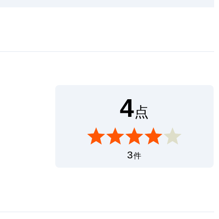
4
。
点
3
件