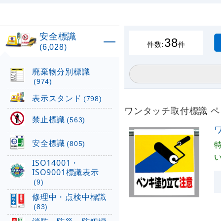
安全標識
38
件数:
件
(6,028)
廃棄物分別標識
(974)
表示スタンド
(798)
ワンタッチ取付標識 ペン
禁止標識
(563)
安全標識
(805)
ISO14001・
ISO9001標識表示
(9)
修理中・点検中標識
(83)