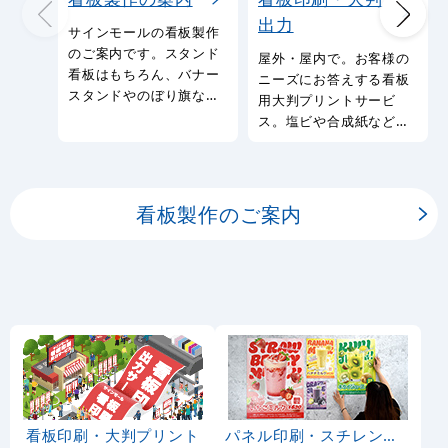
出力
サインモールの看板製作
のご案内です。スタンド
屋外・屋内で。お客様の
看板はもちろん、バナー
ニーズにお答えする看板
スタンドやのぼり旗など
用大判プリントサービ
幅広い種類の看板を製作
ス。塩ビや合成紙など看
しております。
板用シートや大判ポスタ
ーの印刷を承ります。
看板製作のご案内
看板印刷・大判プリント
パネル印刷・スチレンボード