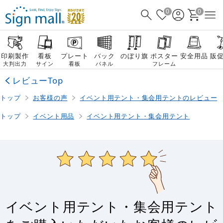
0
0
印刷製作
看板
プレート
バック
のぼり旗
ポスター
安全用品
販
大判出力
サイン
看板
パネル
フレーム
レビューTop
トップ
お客様の声
イベント用テント・集会用テントのレビュー
トップ
イベント用品
イベント用テント・集会用テント
イベント用テント・集会用テント