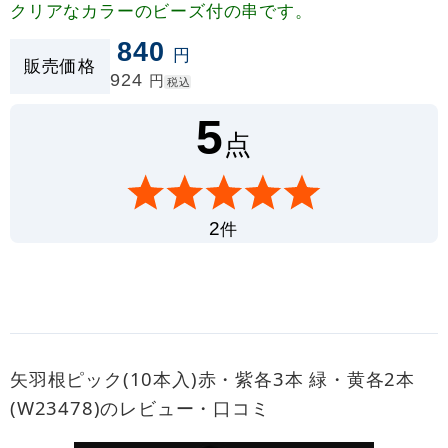
クリアなカラーのビーズ付の串です。
840
円
販売価格
924
円
税込
5
点
件
2
矢羽根ピック(10本入)赤・紫各3本 緑・黄各2本
(W23478)のレビュー・口コミ