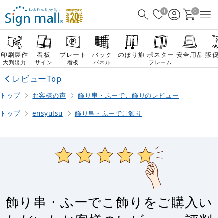
0
0
印刷製作
看板
プレート
バック
のぼり旗
ポスター
安全用品
販
大判出力
サイン
看板
パネル
フレーム
レビューTop
トップ
お客様の声
飾り串・ふーでこ飾りのレビュー
トップ
ensyutsu
飾り串・ふーでこ飾り
飾り串・ふーでこ飾りをご購入い