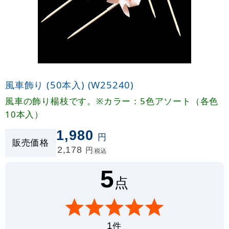
風車飾り (50本入) (W25240)
風車の飾り楊枝です。※カラー：5色アソート（各色
10本入）
1,980
円
販売価格
2,178
円
税込
5
点
件
1