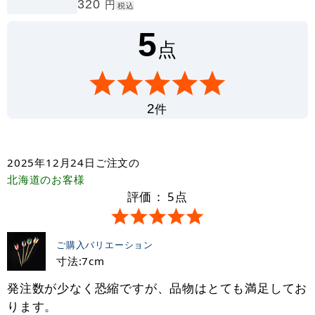
320
円
税込
5
点
件
2
2025年12月24日
ご注文の
北海道
のお客様
評価：
5
点
ご購入バリエーション
寸法:7cm
発注数が少なく恐縮ですが、品物はとても満足してお
ります。