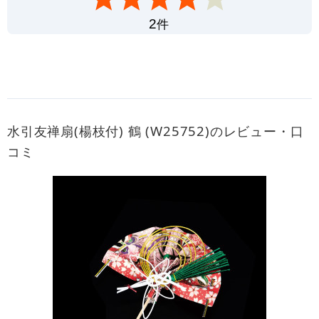
件
2
水引友禅扇(楊枝付) 鶴 (W25752)のレビュー・口
コミ