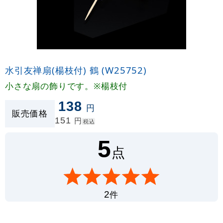
水引友禅扇(楊枝付) 鶴 (W25752)
小さな扇の飾りです。※楊枝付
138
円
販売価格
151
円
税込
5
点
件
2