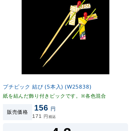
プチピック 結び (5本入) (W25838)
紙を結んだ飾り付きピックです。※各色混合
156
円
販売価格
171
円
税込