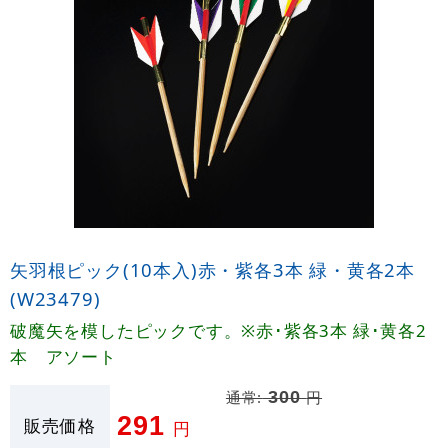
矢羽根ピック(10本入)赤・紫各3本 緑・黄各2本
(W23479)
破魔矢を模したピックです。※赤･紫各3本 緑･黄各2
本 アソート
通常:
300
円
291
販売価格
円