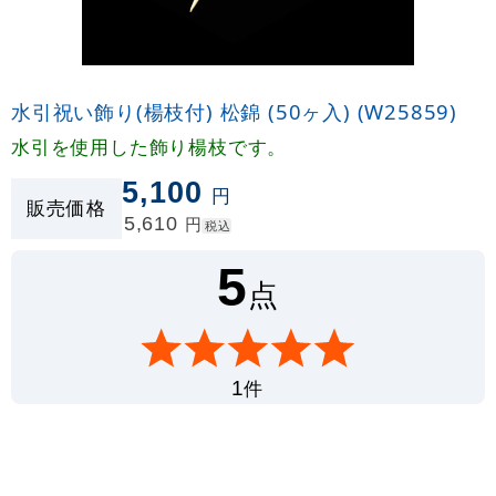
水引祝い飾り(楊枝付) 松錦 (50ヶ入) (W25859)
水引を使用した飾り楊枝です。
5,100
円
販売価格
5,610
円
税込
5
点
件
1