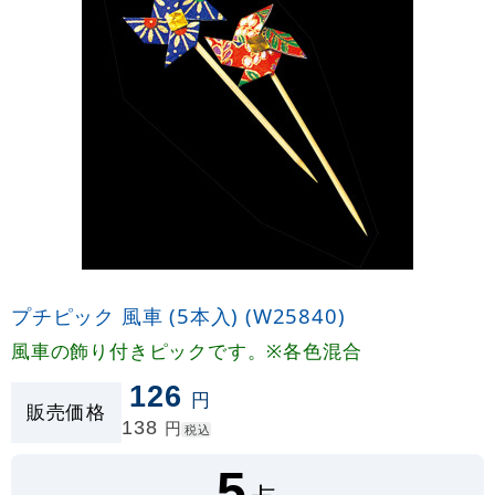
プチピック 風車 (5本入) (W25840)
風車の飾り付きピックです。※各色混合
126
円
販売価格
138
円
税込
5