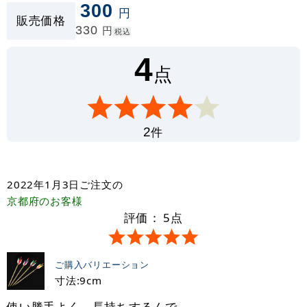
300
円
販売価格
330
円
税込
4
点
件
2
2022年1月3日
ご注文の
京都府
のお客様
評価：
5
点
ご購入バリエーション
寸法:9cm
使い勝手よく、長持ちするんで、