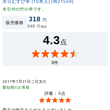
水引むすび串 (10本入) (W21559)
水引付の竹の串です。
318
円
販売価格
349
円
税込
4.3
点
件
3
2017年7月21日
ご注文の
愛知県
のお客様
評価：
5
点
商品の納品ありがとうございました。