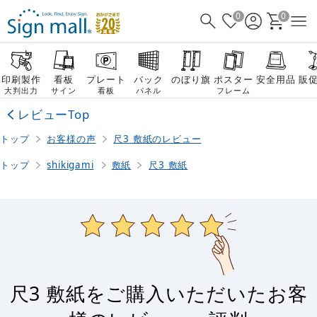
0
0
印刷製作
看板
プレート
バック
のぼり旗
ポスター
安全用品
販
大判出力
サイン
看板
パネル
フレーム
レビューTop
トップ
お客様の声
尺3 敷紙のレビュー
トップ
shikigami
敷紙
尺3 敷紙
尺3 敷紙をご購入いただいたお客