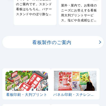
のご案内です。スタンド
屋外・屋内で。お客様の
看板はもちろん、バナー
ニーズにお答えする看板
スタンドやのぼり旗など
用大判プリントサービ
幅広い種類の看板を製作
ス。塩ビや合成紙など看
しております。
板用シートや大判ポスタ
ーの印刷を承ります。
看板製作のご案内
看板印刷・大判プリント
パネル印刷・スチレンボード