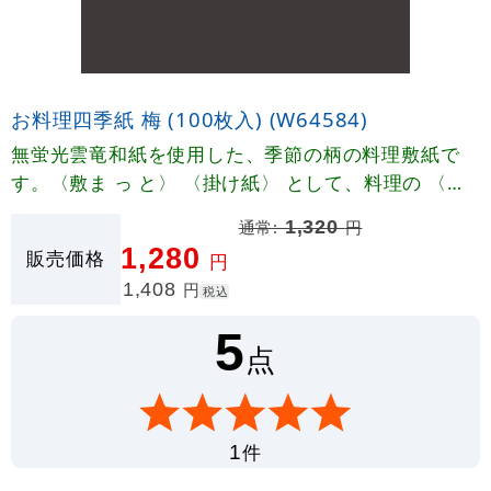
お料理四季紙 梅 (100枚入) (W64584)
無蛍光雲竜和紙を使用した、季節の柄の料理敷紙で
す。〈敷ま っ と〉 〈掛け紙〉 として、料理の 〈お
しながき〉〈献立表〉 として四季折々に幅広くご利
通常:
1,320
円
用いただけます。
1,280
販売価格
円
1,408
円
税込
5
点
件
1