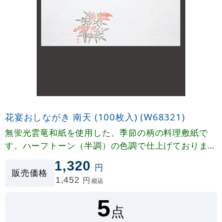
花宴おしながき 南天 (100枚入) (W68321)
無蛍光雲竜和紙を使用した、季節の柄の料理敷紙で
す。ハーフトーン（半調）の色調で仕上げておりま
す。〈おしながき〉〈献立表〉として、墨文字がくっ
1,320
円
きり際立ちます。
販売価格
1,452
円
税込
5
点