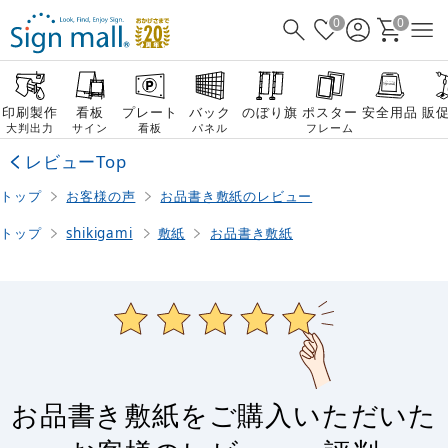
0
0
印刷製作
看板
プレート
バック
のぼり旗
ポスター
安全用品
販
大判出力
サイン
看板
パネル
フレーム
レビューTop
トップ
お客様の声
お品書き敷紙のレビュー
トップ
shikigami
敷紙
お品書き敷紙
お品書き敷紙をご購入いただいた