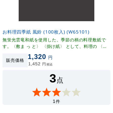
お料理四季紙 風鈴 (100枚入) (W65101)
無蛍光雲竜和紙を使用した、季節の柄の料理敷紙で
す。〈敷ま っ と〉 〈掛け紙〉 として、料理の 〈お
しながき〉〈献立表〉 として四季折々に幅広くご利
1,320
円
用いただけます。
販売価格
1,452
円
税込
3
点
件
1