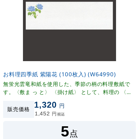
お料理四季紙 紫陽花 (100枚入) (W64990)
無蛍光雲竜和紙を使用した、季節の柄の料理敷紙で
す。〈敷ま っ と〉 〈掛け紙〉 として、料理の 〈お
しながき〉〈献立表〉 として四季折々に幅広くご利
1,320
円
用いただけます。
販売価格
1,452
円
税込
5
点