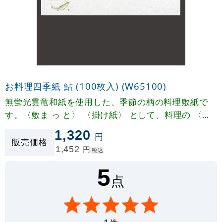
お料理四季紙 鮎 (100枚入) (W65100)
無蛍光雲竜和紙を使用した、季節の柄の料理敷紙で
す。〈敷ま っ と〉 〈掛け紙〉 として、料理の 〈お
しながき〉〈献立表〉 として四季折々に幅広くご利
1,320
円
用いただけます。
販売価格
1,452
円
税込
5
点