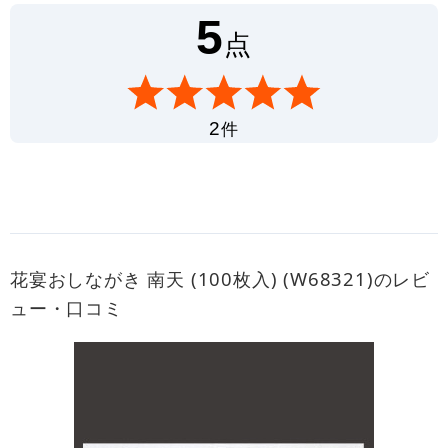
5
点
件
2
花宴おしながき 南天 (100枚入) (W68321)のレビ
ュー・口コミ