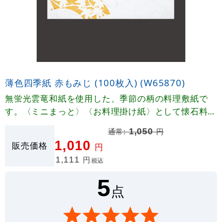
薄色四季紙 赤もみじ (100枚入) (W65870)
無蛍光雲竜和紙を使用した、季節の柄の料理敷紙で
す。〈ミニまっと〉〈お料理掛け紙〉として懐石料理
の〈おしながき〉〈献立表〉として四季折々に幅広く
通常:
1,050
円
ご利用いただけます。
1,010
販売価格
円
1,111
円
税込
5
点