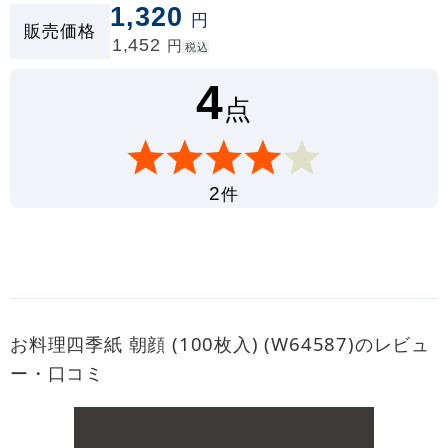
しながき〉〈献立表〉 として四季折々に幅広くご利
1,320
円
用いただけます。
販売価格
1,452
円
税込
4
点
件
2
お料理四季紙 朝顔 (100枚入) (W64587)のレビュ
ー・口コミ