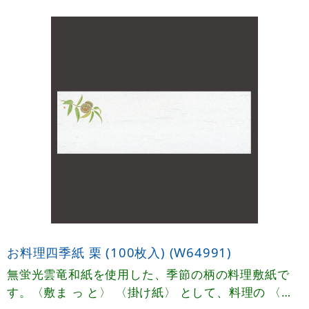
お料理四季紙 栗 (100枚入) (W64991)
無蛍光雲竜和紙を使用した、季節の柄の料理敷紙で
す。〈敷ま っ と〉 〈掛け紙〉 として、料理の 〈お