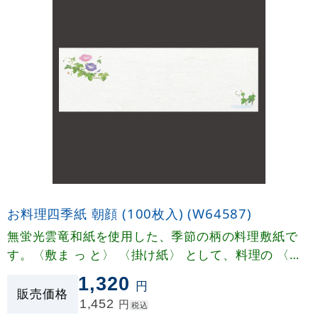
お料理四季紙 朝顔 (100枚入) (W64587)
無蛍光雲竜和紙を使用した、季節の柄の料理敷紙で
す。〈敷ま っ と〉 〈掛け紙〉 として、料理の 〈お
しながき〉〈献立表〉 として四季折々に幅広くご利
1,320
円
用いただけます。
販売価格
1,452
円
税込