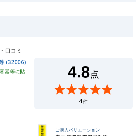
ー・口コミ
32006)
4.8
剤容器等に貼
点
4
件
ご購入バリエーション