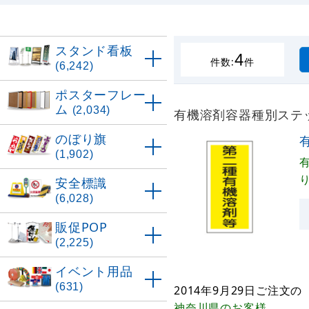
スタンド看板
4
件数:
件
(6,242)
ポスターフレー
ム
(2,034)
有機溶剤容器種別ステッカ
のぼり旗
(1,902)
安全標識
(6,028)
販促POP
(2,225)
イベント用品
(631)
2014年9月29日
ご注文の
神奈川県
のお客様