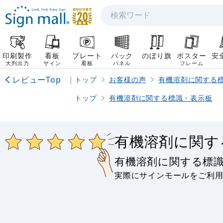
検索
印刷製作
看板
プレート
バック
のぼり旗
ポスター
安
大判出力
サイン
看板
パネル
フレーム
レビューTop
|
トップ
お客様の声
有機溶剤に関する
トップ
有機溶剤に関する標識・表示板
有機溶剤に関す
有機溶剤に関する標
実際にサインモールをご利