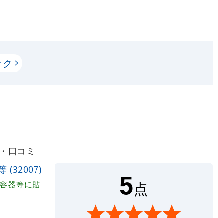
ック
ー・口コミ
32007)
5
剤容器等に貼
点