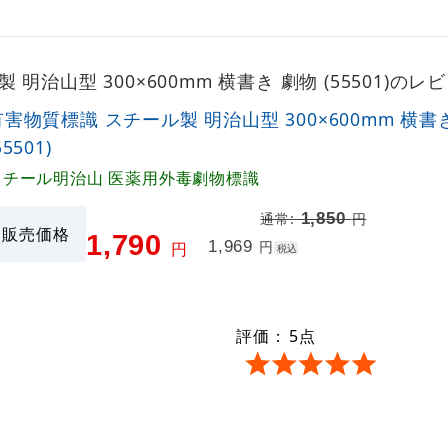
明治山型 300×600mm 横書き 劇物 (55501)の
有害物質標識 スチール製 明治山型 300×600mm 横書
55501)
スチール明治山 医薬用外毒劇物標識
1,850
通常:
円
販売価格
1,790
1,969
円
円
税込
評価：
5
点
。