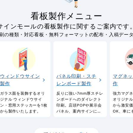
看板製作メニュー
サインモールの看板製作に関するご案内です
刷の種類・対応看板・無料フォーマットの配布・入稿デー
ウィンドウサイン
パネル印刷・スチ
マグネッ
製作
レンボード製作
作
ガラス面を装飾するオリ
反りに強い7mm厚スチレ
強力マグ
ジナル ウィンドウサイ
ンボードへのダイレクト
オリジナル
ン・窓用ステッカーを1枚
印刷。店頭POPや展示会
から激安
から製作いたします。
パネル、案内サインに最
OK、車に
適なパネルを1枚から製作
るマグネ
いたします。
製作サー