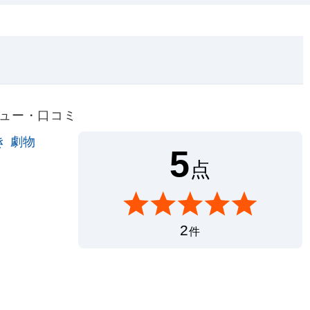
レビュー・口コミ
き 劇物
5
点
2
件