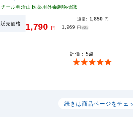
スチール明治山 医薬用外毒劇物標識
1,850
通常:
円
販売価格
1,790
1,969
円
円
税込
評価：
5
点
。
続きは商品ページをチェ