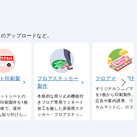
。
タのアップロードなど。
ト印刷製
フロアステッカー
フロアマット製作
製作
オリジナルフロアマ
を1枚から印刷製作。
ネットシートの
本格的な滑り止め機能付
広告や案内誘導、ウ
印刷製作を1枚
きフロア専用ラミネート
カムマットに。ロゴ
価格で。屋外
加工を施した床面用ステ
やQRコード・輪郭カ
も貼り付けられ
ッカー・フロアステッカ
にも対応。
ットシート印刷
ーをオリジナルデザイン
ビス。
で。