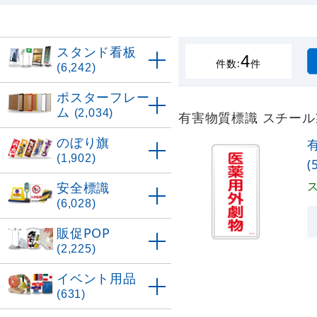
スタンド看板
4
件数:
件
(6,242)
ポスターフレー
ム
(2,034)
有害物質標識 スチール製 
のぼり旗
(1,902)
(
安全標識
(6,028)
販促POP
(2,225)
イベント用品
(631)