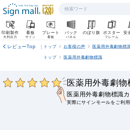
検索
印刷製作
看板
プレート
バック
のぼり旗
ポスター
安
大判出力
サイン
看板
パネル
フレーム
レビューTop
|
トップ
お客様の声
医薬用外毒劇物標
トップ
医薬用外毒劇物標識
医薬用外毒劇物
医薬用外毒劇物標識
実際にサインモールをご利