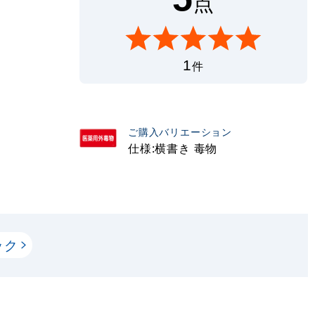
点
1
件
ご購入バリエーション
仕様:横書き 毒物
ック