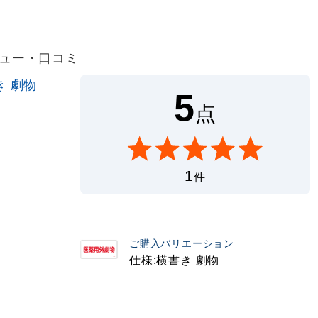
レビュー・口コミ
き 劇物
5
点
1
件
ご購入バリエーション
仕様:横書き 劇物