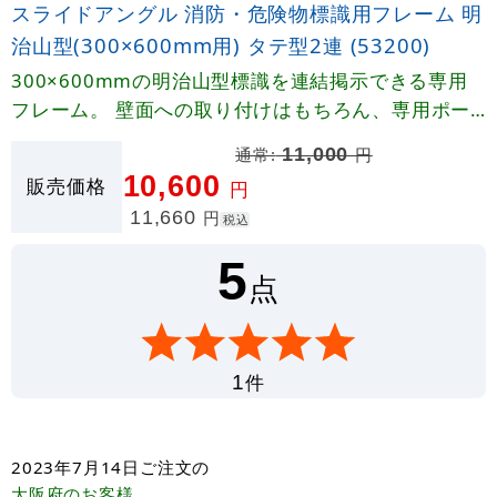
スライドアングル 消防・危険物標識用フレーム 明
治山型(300×600mm用) タテ型2連 (53200)
300×600mmの明治山型標識を連結掲示できる専用
フレーム。 壁面への取り付けはもちろん、専用ポー
ルで自立掲示も可能です。
通常:
11,000
円
10,600
販売価格
円
11,660
円
税込
5
点
件
1
2023年7月14日
ご注文の
大阪府
のお客様