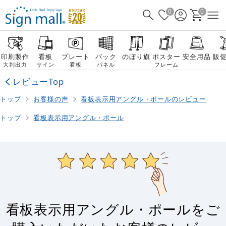
0
0
印刷製作
看板
プレート
バック
のぼり旗
ポスター
安全用品
販
大判出力
サイン
看板
パネル
フレーム
レビューTop
トップ
お客様の声
看板表示用アングル・ポールのレビュー
トップ
看板表示用アングル・ポール
看板表示用アングル・ポールをご