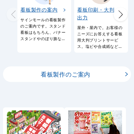
看板製作の案内
看板印刷・大判
出力
サインモールの看板製作
のご案内です。スタンド
屋外・屋内で。お客様の
看板はもちろん、バナー
ニーズにお答えする看板
スタンドやのぼり旗など
用大判プリントサービ
幅広い種類の看板を製作
ス。塩ビや合成紙など看
しております。
板用シートや大判ポスタ
ーの印刷を承ります。
看板製作のご案内