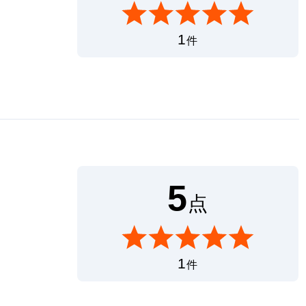
1
件
5
点
1
件