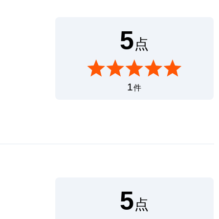
5
点
1
件
5
点