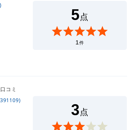
)
5
点
1
件
ー・口コミ
91109)
3
点