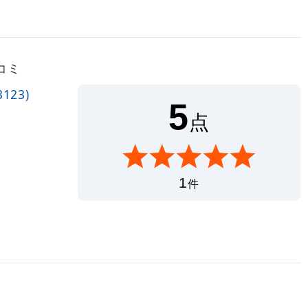
コミ
123)
5
点
1
件