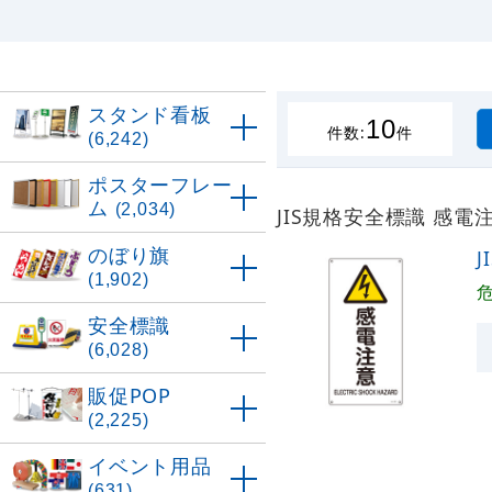
スタンド看板
10
件数:
件
(6,242)
ポスターフレー
ム
(2,034)
JIS規格安全標識 感電注意
のぼり旗
J
(1,902)
安全標識
(6,028)
販促POP
(2,225)
イベント用品
(631)