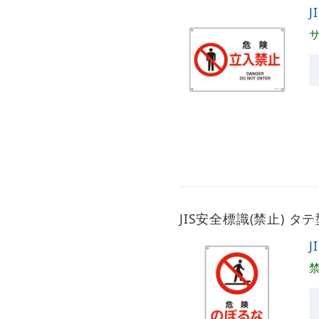
J
JIS安全標識(禁止) タテ
J