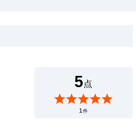
5
点
1
件