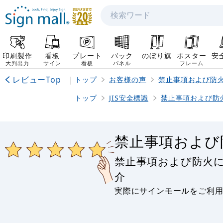
検索
印刷製作
看板
プレート
バック
のぼり旗
ポスター
安
大判出力
サイン
看板
パネル
フレーム
レビューTop
|
トップ
お客様の声
禁止事項および防
トップ
JIS安全標識
禁止事項および防
禁止事項および
禁止事項および防火
介
実際にサインモールをご利