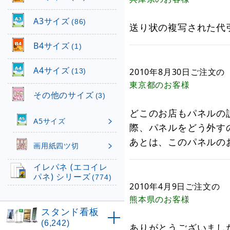
A3サイズ
(86)
送り状の複写された代
B4サイズ
(1)
A4サイズ
2010年8月30日
ご注文の
(13)
東京都
のお客様
その他のサイズ
(3)
どこのお店もパネルの
A5サイズ
際、パネルをどう外す
あとは、このパネルの
画用紙四ツ切
イレパネ (エコイレ
パネ) シリーズ
(774)
2010年4月9日
ご注文の
熊本県
のお客様
スタンド看板
(6,242)
ありがとうございまし