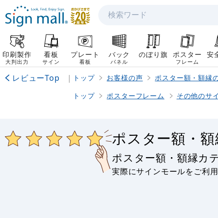
検索
印刷製作
看板
プレート
バック
のぼり旗
ポスター
安
大判出力
サイン
看板
パネル
フレーム
レビューTop
|
トップ
お客様の声
ポスター額・額縁
トップ
ポスターフレーム
その他のサ
ポスター額・額
ポスター額・額縁カ
実際にサインモールをご利