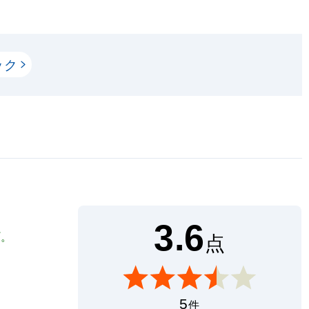
ック
3.6
プ。
点
5
件