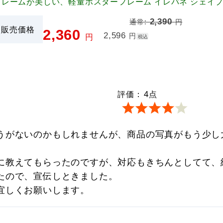
フレームが美しい、軽量ポスターフレーム イレパネ シェイ
2,390
通常:
円
販売価格
2,360
2,596
円
円
税込
評価：
4
点
うがないのかもしれませんが、商品の写真がもう少し
に教えてもらったのですが、対応もきちんとしてて、
たので、宣伝しときました。
宜しくお願いします。