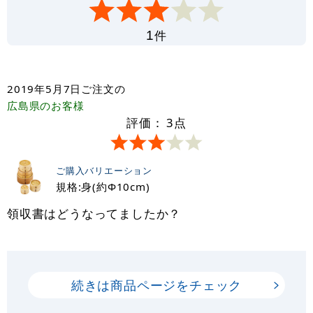
件
1
2019年5月7日
ご注文の
広島県
のお客様
評価：
3
点
ご購入バリエーション
規格:身(約Φ10cm)
領収書はどうなってましたか？
続きは商品ページをチェック