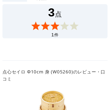
3
点
件
1
点心セイロ Φ10cm 身 (W05260)のレビュー・口
コミ