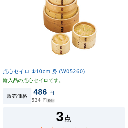
点心セイロ Φ10cm 身 (W05260)
輸入品の点心セイロです。
486
円
販売価格
534
円
税込
3
点