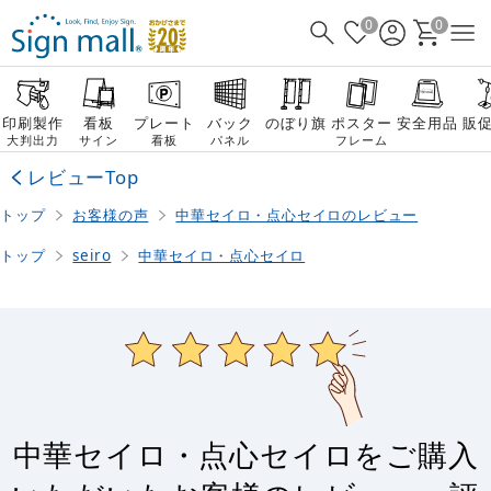
0
0
印刷製作
看板
プレート
バック
のぼり旗
ポスター
安全用品
販
大判出力
サイン
看板
パネル
フレーム
レビューTop
トップ
お客様の声
中華セイロ・点心セイロのレビュー
トップ
seiro
中華セイロ・点心セイロ
中華セイロ・点心セイロをご購入