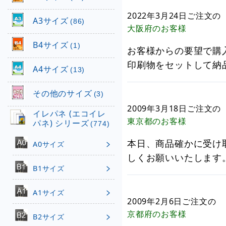
2022年3月24日
ご注文の
A3サイズ
(86)
大阪府
のお客様
B4サイズ
(1)
お客様からの要望で購
印刷物をセットして納
A4サイズ
(13)
その他のサイズ
(3)
2009年3月18日
ご注文の
イレパネ (エコイレ
東京都
のお客様
パネ) シリーズ
(774)
本日、商品確かに受け
A0サイズ
しくお願いいたします
B1サイズ
A1サイズ
2009年2月6日
ご注文の
京都府
のお客様
B2サイズ