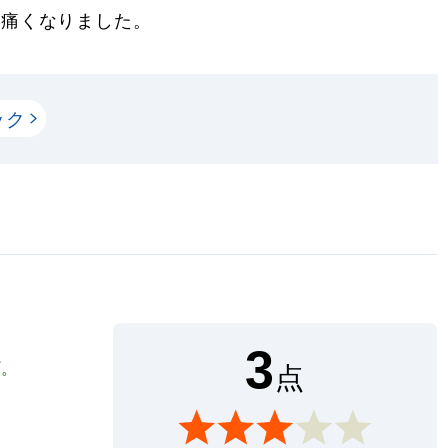
が痛くなりました。
ック
3
プ。
点