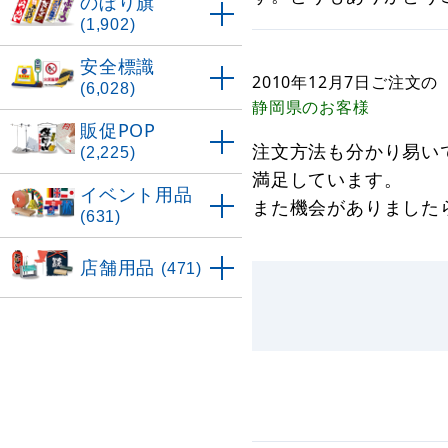
のぼり旗
(1,902)
安全標識
2010年12月7日
ご注文の
(6,028)
静岡県
のお客様
販促POP
注文方法も分かり易い
(2,225)
満足しています。
イベント用品
また機会がありました
(631)
店舗用品
(471)