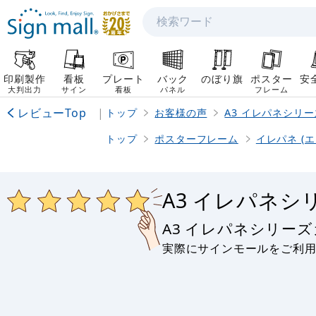
検索
印刷製作
看板
プレート
バック
のぼり旗
ポスター
安
大判出力
サイン
看板
パネル
フレーム
レビューTop
|
トップ
お客様の声
A3 イレパネシリ
トップ
ポスターフレーム
イレパネ (
A3 イレパネ
A3 イレパネシリー
実際にサインモールをご利