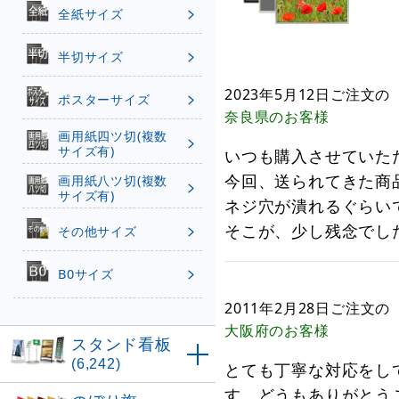
全紙サイズ
半切サイズ
2023年5月12日
ご注文の
ポスターサイズ
奈良県
のお客様
画用紙四ツ切(複数
サイズ有)
いつも購入させていた
今回、送られてきた商
画用紙八ツ切(複数
サイズ有)
ネジ穴が潰れるぐらい
そこが、少し残念でし
その他サイズ
B0サイズ
2011年2月28日
ご注文の
大阪府
のお客様
スタンド看板
(6,242)
とても丁寧な対応をし
す。どうもありがとう