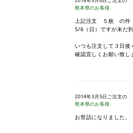
2018年5月6日
ご注文の
熊本県
のお客様
上記注文 ５枚 の件
5/6（日）ですが未だ
いつも注文して３日後
確認宜しくお願い致し
古
2014年3月5日
ご注文の
熊本県
のお客様
お世話になりました。