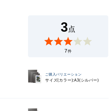
3
点
7
件
ご購入バリエーション
サイズ(カラー):A3(シルバー)