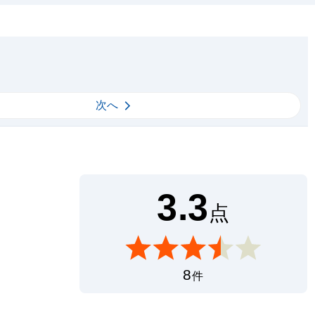
次へ
3.3
点
8
件