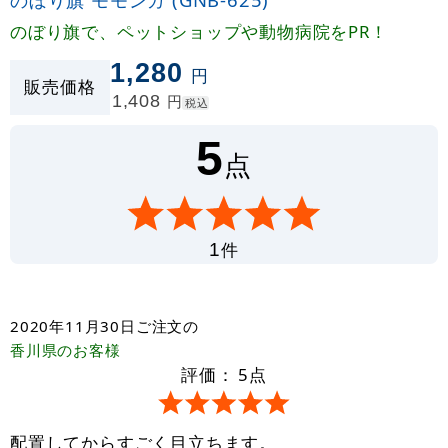
のぼり旗で、ペットショップや動物病院をPR！
1,280
円
販売価格
1,408
円
税込
5
点
件
1
2020年11月30日
ご注文の
香川県
のお客様
評価：
5
点
配置してからすごく目立ちます。