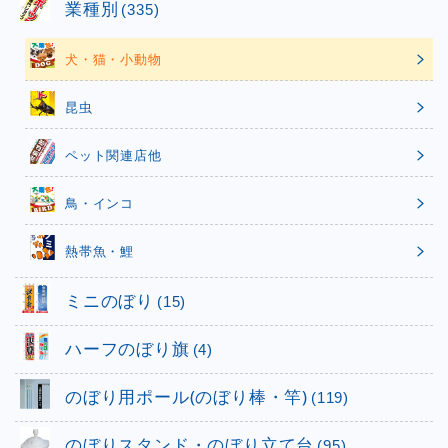
業種別
(335)
犬・猫・小動物
昆虫
ペット関連店他
鳥・インコ
熱帯魚・鯉
ミニのぼり
(15)
ハーフのぼり旗
(4)
のぼり用ポール(のぼり棒・竿)
(119)
のぼりスタンド・のぼり立て台
(95)