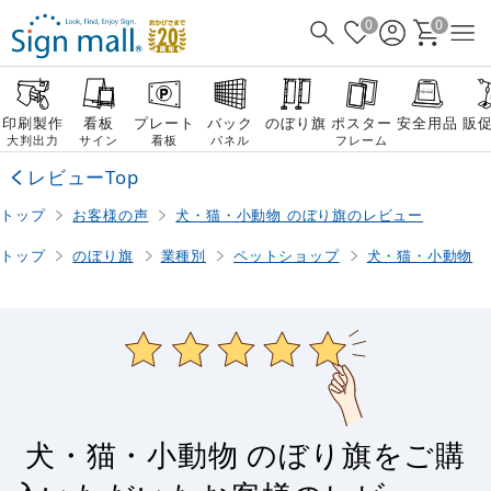
0
0
印刷製作
看板
プレート
バック
のぼり旗
ポスター
安全用品
販
大判出力
サイン
看板
パネル
フレーム
レビューTop
トップ
お客様の声
犬・猫・小動物 のぼり旗のレビュー
トップ
のぼり旗
業種別
ペットショップ
犬・猫・小動物
犬・猫・小動物 のぼり旗をご購