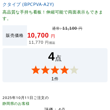
クタイプ (BPCPVA-A2Y)
高品質な手持ち看板！伸縮可能で両面表示もできま
す。
通常:
11,100
円
10,700
販売価格
円
11,770
円
税込
4
点
件
1
2025年10月11日
ご注文の
静岡県
のお客様
評価：
4
点