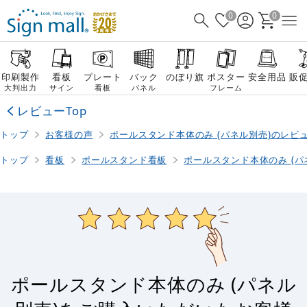
0
0
印刷製作
看板
プレート
バック
のぼり旗
ポスター
安全用品
販
大判出力
サイン
看板
パネル
フレーム
レビューTop
トップ
お客様の声
ポールスタンド本体のみ (パネル別売)のレビ
トップ
看板
ポールスタンド看板
ポールスタンド本体のみ (パ
ポールスタンド本体のみ (パネル