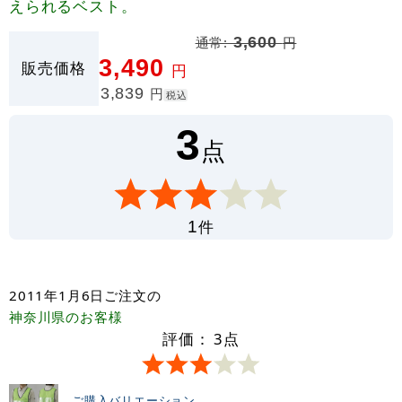
えられるベスト。
通常:
3,600
円
3,490
販売価格
円
3,839
円
税込
3
点
件
1
2011年1月6日
ご注文の
神奈川県
のお客様
評価：
3
点
ご購入バリエーション