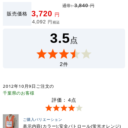
通常:
3,840
円
3,720
販売価格
円
4,092
円
税込
3.5
点
件
2
2012年10月9日
ご注文の
千葉県
のお客様
評価：
4
点
ご購入バリエーション
表示内容(カラー):安全パトロール(蛍光オレンジ)