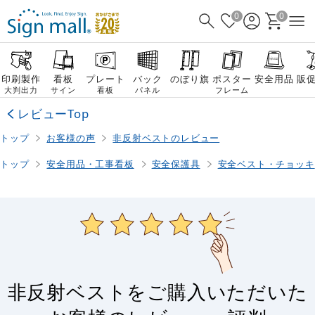
0
0
印刷製作
看板
プレート
バック
のぼり旗
ポスター
安全用品
販
大判出力
サイン
看板
パネル
フレーム
レビューTop
トップ
お客様の声
非反射ベストのレビュー
トップ
安全用品・工事看板
安全保護具
安全ベスト・チョッキ
非反射ベストをご購入いただいた