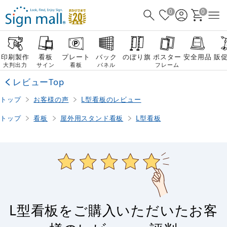
0
0
印刷製作
看板
プレート
バック
のぼり旗
ポスター
安全用品
販
大判出力
サイン
看板
パネル
フレーム
レビューTop
トップ
お客様の声
L型看板のレビュー
トップ
看板
屋外用スタンド看板
L型看板
L型看板をご購入いただいたお客