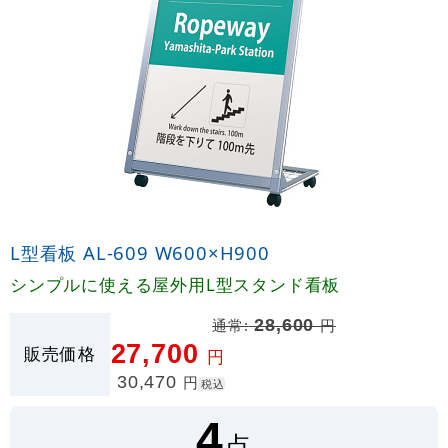
L型看板 AL-609 W600×H900
シンプルに使える屋外用L型スタンド看板
通常:
28,600
円
27,700
販売価格
円
30,470
円
税込
4
点